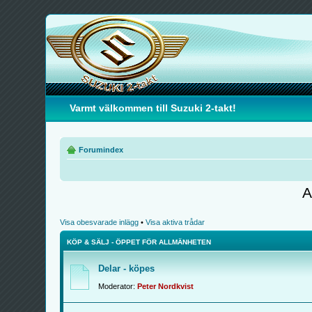
Varmt välkommen till Suzuki 2-takt!
Forumindex
A
Visa obesvarade inlägg
•
Visa aktiva trådar
KÖP & SÄLJ - ÖPPET FÖR ALLMÄNHETEN
Delar - köpes
Moderator:
Peter Nordkvist