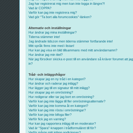
Jag har registrerat mig men kan inte logga in längre?!
Vad är COPPA?
Varför kan jag inte registrera mig?
Vad gör “Ta bort alla forumcookies”-länken?
Alternativ och inställningar
Hur ändrar jag mina inställningar?
Tiderna stämmer inte!
Jag ändrade tidszon men tiderna stämmer fortfarande inte!
Mitt språk finns inte med i listan!
Hur kan jag visa en bild tillsammans med mitt användarnamn?
Hur ändrar jag min titel?
När jag försöker skicka e-post till en användare så kräver forumet att jag
in?
Tråd- och inläggsfrågor
Hur skapar jag en ny tråd i en kategori?
Hur ändrar och raderar jag inlägg?
Hur lägger jag till en signatur till mitt inlägg?
Hur skapar jag en omröstning?
Hur redigerar eller tar jag bort en omröstning?
Varför kan jag inte lägga till fler omröstningsalternativ?
Varför kan jag inte komma åt en kategori?
Varför kan jag inte rösta i omröstningar?
Varför kan jag inte bifoga filer?
Varför fick jag en varning?
Hur kan jag rapportera inlägg till en moderator?
Vad är “Spara”-knappen i trådformuläret till för?
Varför måste mitt inlägg godkännas?