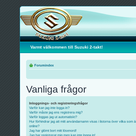
Varmt välkommen till Suzuki 2-takt!
Forumindex
Vanliga frågor
Inloggnings- och registreringsfrågor
Varför kan jag inte logga in?
Varför måste jag ens registrera mig?
Varför loggas jag ut automatiskt?
Hur förhindrar jag att mitt användarnamn visas i listorna över vilka som ä
online?
Jag har glömt bort mitt lösenord!
Jag har registrerat mig men kan inte logga in!