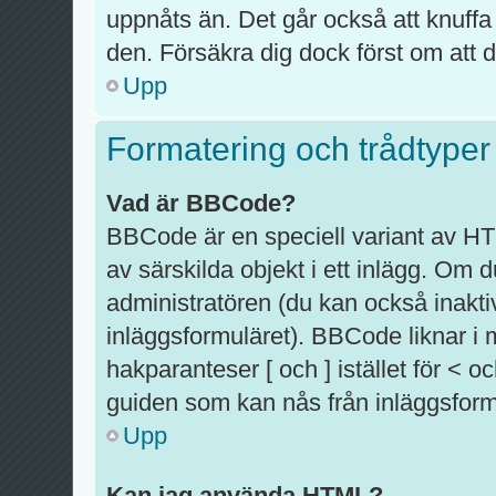
uppnåts än. Det går också att knuffa
den. Försäkra dig dock först om att d
Upp
Formatering och trådtyper
Vad är BBCode?
BBCode är en speciell variant av HT
av särskilda objekt i ett inlägg. O
administratören (du kan också inaktiv
inläggsformuläret). BBCode liknar i
hakparanteser [ och ] istället för <
guiden som kan nås från inläggsform
Upp
Kan jag använda HTML?