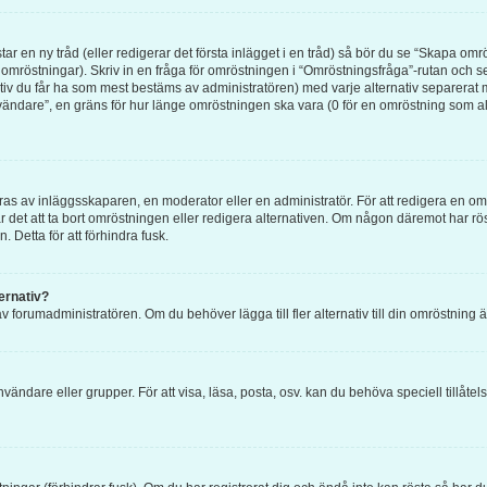
ar en ny tråd (eller redigerar det första inlägget i en tråd) så bör du se “Skapa om
 omröstningar). Skriv in en fråga för omröstningen i “Omröstningsfråga”-rutan och se
tiv du får ha som mest bestäms av administratören) med varje alternativ separerat 
ändare”, en gräns för hur länge omröstningen ska vara (0 för en omröstning som aldri
 av inläggsskaparen, en moderator eller en administratör. För att redigera en omr
går det att ta bort omröstningen eller redigera alternativen. Om någon däremot har r
. Detta för att förhindra fusk.
ternativ?
v forumadministratören. Om du behöver lägga till fler alternativ till din omröstning 
nvändare eller grupper. För att visa, läsa, posta, osv. kan du behöva speciell tillåt