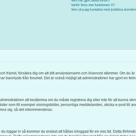
Vem har gjort detta forum?
Varför finns inte funktionen X?
Vem ska jag kontakta med juridiska ärende
örst och främst, försäkra dig om att ditt användarnamn och lösenord stämmer. Om du är
 har bannlysts från forumet. Det är också möjligt att administratören har gjort en fel
l administratören att bestämma om du måste registrera dig eller inte för att kunna skri
ör gäster som till exempel visningsbilder, personliga meddelanden, skicka e-post ti
trera sig, så det rekommenderas.
 du loggar in så kommer du endast att hållas inloggad för en viss tid. Detta förhind