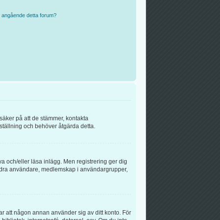
n angående detta forum?
 säker på att de stämmer, kontakta
inställning och behöver åtgärda detta.
va och/eller läsa inlägg. Men registrering ger dig
ll andra användare, medlemskap i användargrupper,
rar att någon annan använder sig av ditt konto. För