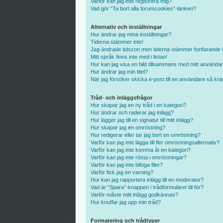
Varför kan jag inte registrera mig?
Vad gör “Ta bort alla forumcookies”-länken?
Alternativ och inställningar
Hur ändrar jag mina inställningar?
Tiderna stämmer inte!
Jag ändrade tidszon men tiderna stämmer fortfarande i
Mitt språk finns inte med i listan!
Hur kan jag visa en bild tillsammans med mitt använd
Hur ändrar jag min titel?
När jag försöker skicka e-post till en användare så kräv
Tråd- och inläggsfrågor
Hur skapar jag en ny tråd i en kategori?
Hur ändrar och raderar jag inlägg?
Hur lägger jag till en signatur till mitt inlägg?
Hur skapar jag en omröstning?
Hur redigerar eller tar jag bort en omröstning?
Varför kan jag inte lägga till fler omröstningsalternativ?
Varför kan jag inte komma åt en kategori?
Varför kan jag inte rösta i omröstningar?
Varför kan jag inte bifoga filer?
Varför fick jag en varning?
Hur kan jag rapportera inlägg till en moderator?
Vad är “Spara”-knappen i trådformuläret till för?
Varför måste mitt inlägg godkännas?
Hur knuffar jag upp min tråd?
Formatering och trådtyper