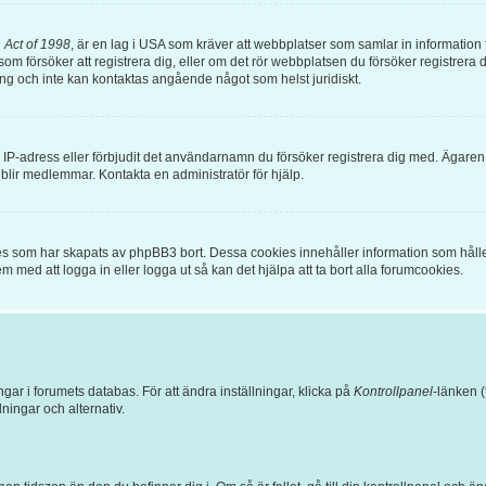
 Act of 1998
, är en lag i USA som kräver att webbplatser som samlar in information frå
om försöker att registrera dig, eller om det rör webbplatsen du försöker registrera di
ing och inte kan kontaktas angående något som helst juridiskt.
in IP-adress eller förbjudit det användarnamn du försöker registrera dig med. Ägare
e blir medlemmar. Kontakta en administratör för hjälp.
es som har skapats av phpBB3 bort. Dessa cookies innehåller information som hålle
em med att logga in eller logga ut så kan det hjälpa att ta bort alla forumcookies.
ngar i forumets databas. För att ändra inställningar, klicka på
Kontrollpanel
-länken (
llningar och alternativ.