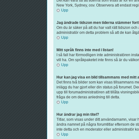
Det kan vara så att tiderna som visas är för en ann
New York, Sydney, osv. Observera att endast regist
Upp
Jag ändrade tidszon men tiderna stämmer fortf
Om du är säker på att du har valt rätt tidszon och 
administratör om detta problem så att de kan åtgä
Upp
Mitt språk finns inte med i listan!
I så fall har förmodligen inte administratören inst
vill ha. Om språkpaketet inte finns så är du väl
Upp
Hur kan jag visa en bild tillsammans med mit
Det finns två bilder som kan visas tillsammans med
inlägg du har gjort eller din status på forumet. D
upp till forumadministratören att tillåta visnings
fråga de om deras anledning till detta.
Upp
Hur ändrar jag min titel?
Titlar, som visas under ditt användarnamn, visar h
ändra namnet på några forumtitlar eftersom de stäl
inte detta och en moderator eller administratör ko
Upp