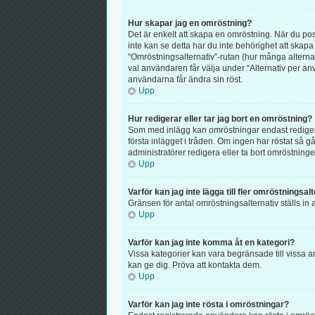
Hur skapar jag en omröstning?
Det är enkelt att skapa en omröstning. När du post
inte kan se detta har du inte behörighet att skapa
“Omröstningsalternativ”-rutan (hur många alterna
val användaren får välja under “Alternativ per anv
användarna får ändra sin röst.
Upp
Hur redigerar eller tar jag bort en omröstning?
Som med inlägg kan omröstningar endast redigeras
första inlägget i tråden. Om ingen har röstat så 
administratörer redigera eller ta bort omröstningen
Upp
Varför kan jag inte lägga till fler omröstningsal
Gränsen för antal omröstningsalternativ ställs in a
Upp
Varför kan jag inte komma åt en kategori?
Vissa kategorier kan vara begränsade till vissa a
kan ge dig. Pröva att kontakta dem.
Upp
Varför kan jag inte rösta i omröstningar?