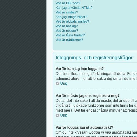
Vad är BBCode?
Kan jag använda HTML?
Vad är smilies?
Kan jag infoga bilder?
Vad är globala anslag?
Vad är anslag?
Vad är notiser?
Vad är låsta trådar?
Vad är trådikoner?
Inloggnings- och registreringsfrågor
Varför kan jag inte logga in?
Det finns flera möjliga förklaringar till detta. F
administratören för att försäkra dig om att du inte
Upp
Varför måste jag ens registrera mig?
Det är det inte säkert att du måste, det är upp til
tillgång till utökade funktioner som inte finns f
med mera. Det tar endast några minuter att regis
Upp
Varför loggas jag ut automatiskt?
Om du inte kryssar i
Logga in mig automatiskt
när