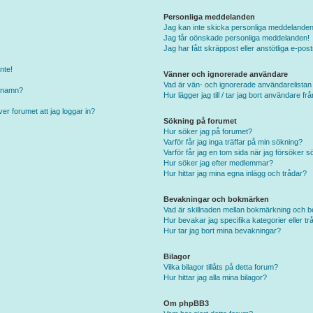
Personliga meddelanden
Jag kan inte skicka personliga meddelanden
Jag får oönskade personliga meddelanden!
Jag har fått skräppost eller anstötliga e-p
nte!
Vänner och ignorerade användare
Vad är vän- och ignorerade användarelistan
arnamn?
Hur lägger jag till / tar jag bort användare f
er forumet att jag loggar in?
Sökning på forumet
Hur söker jag på forumet?
Varför får jag inga träffar på min sökning?
Varför får jag en tom sida när jag försöker s
Hur söker jag efter medlemmar?
Hur hittar jag mina egna inlägg och trådar?
Bevakningar och bokmärken
Vad är skillnaden mellan bokmärkning och 
Hur bevakar jag specifika kategorier eller tr
Hur tar jag bort mina bevakningar?
Bilagor
Vilka bilagor tillåts på detta forum?
Hur hittar jag alla mina bilagor?
Om phpBB3