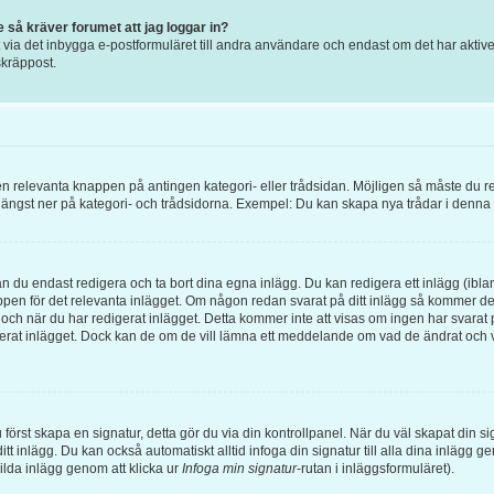
e så kräver forumet att jag loggar in?
ia det inbygga e-postformuläret till andra användare och endast om det har aktiverat
kräppost.
 den relevanta knappen på antingen kategori- eller trådsidan. Möjligen så måste du r
 längst ner på kategori- och trådsidorna. Exempel: Du kan skapa nya trådar i denna ka
an du endast redigera och ta bort dina egna inlägg. Du kan redigera ett inlägg (ibla
pen för det relevanta inlägget. Om någon redan svarat på ditt inlägg så kommer det at
och när du har redigerat inlägget. Detta kommer inte att visas om ingen har svarat p
gerat inlägget. Dock kan de om de vill lämna ett meddelande om vad de ändrat och v
 du först skapa en signatur, detta gör du via din kontrollpanel. När du väl skapat din 
l ditt inlägg. Du kan också automatiskt alltid infoga din signatur till alla dina inlägg 
kilda inlägg genom att klicka ur
Infoga min signatur
-rutan i inläggsformuläret).