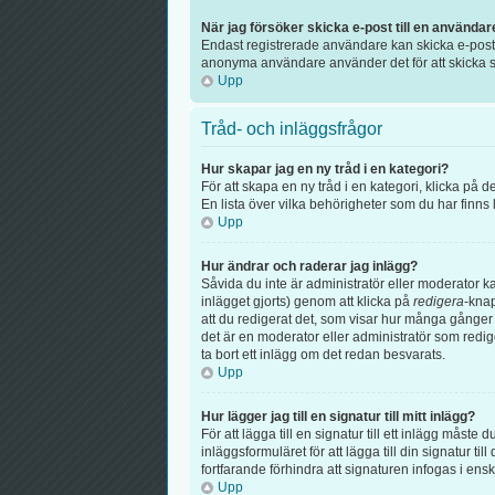
När jag försöker skicka e-post till en användar
Endast registrerade användare kan skicka e-post v
anonyma användare använder det för att skicka s
Upp
Tråd- och inläggsfrågor
Hur skapar jag en ny tråd i en kategori?
För att skapa en ny tråd i en kategori, klicka på
En lista över vilka behörigheter som du har finns
Upp
Hur ändrar och raderar jag inlägg?
Såvida du inte är administratör eller moderator k
inlägget gjorts) genom att klicka på
redigera
-knap
att du redigerat det, som visar hur många gånger 
det är en moderator eller administratör som redi
ta bort ett inlägg om det redan besvarats.
Upp
Hur lägger jag till en signatur till mitt inlägg?
För att lägga till en signatur till ett inlägg måste
inläggsformuläret för att lägga till din signatur til
fortfarande förhindra att signaturen infogas i ens
Upp