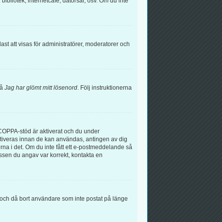
bibliotek, internetcafé, datorsal, osv. Om du inte
t att visas för administratörer, moderatorer och
på
Jag har glömt mitt lösenord
. Följ instruktionerna
COPPA-stöd är aktiverat och du under
 aktiveras innan de kan användas, antingen av dig
erna i det. Om du inte fått ett e-postmeddelande så
essen du angav var korrekt, kontakta en
å och då bort användare som inte postat på länge