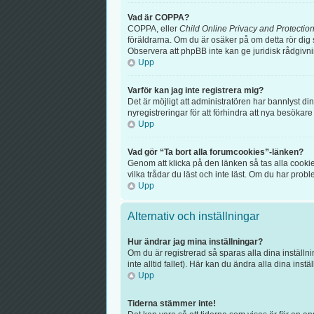
Vad är COPPA?
COPPA, eller
Child Online Privacy and Protection
föräldrarna. Om du är osäker på om detta rör dig s
Observera att phpBB inte kan ge juridisk rådgivn
Upp
Varför kan jag inte registrera mig?
Det är möjligt att administratören har bannlyst d
nyregistreringar för att förhindra att nya besökar
Upp
Vad gör “Ta bort alla forumcookies”-länken?
Genom att klicka på den länken så tas alla cooki
vilka trådar du läst och inte läst. Om du har probl
Upp
Alternativ och inställningar
Hur ändrar jag mina inställningar?
Om du är registrerad så sparas alla dina inställni
inte alltid fallet). Här kan du ändra alla dina instä
Upp
Tiderna stämmer inte!