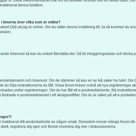
loggar in. Detta rekommenderas inte om du besöker forumet från en delad dator, t.ex. 
inaktiverat denna funktion.
i listorna över vilka som är online?
nativet
Dölj att jag är online
. Om du sätter denna inställning till
Ja
så kommer du endas
ändare.
rande lösenord så kan du enkelt återställa det. Gå till inloggningssidan och klicka 
.
ätt användarnamn och lösenord. Om de stämmer så kan en av två saker ha hänt. Om 
te du följa instruktionerna du fått. Vissa forum kräver också att nya registreringar
 visades under registreringen. Om du har fått ett e-postmeddelande, följ instruktion
 fastnade e-postmeddelandet i ett skräppostfilter. Om du är säker på att e-postadr
ängre?!
eller inaktiverat ditt användarkonto av någon orsak. Dessutom rensar många forum d
kett, registrera dig igen och försök involvera dig mer i diskussionerna.