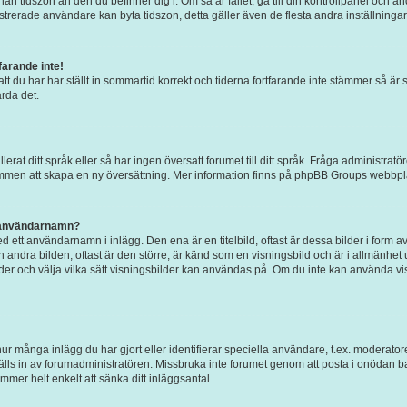
an tidszon än den du befinner dig i. Om så är fallet, gå till din kontrollpanel och ändr
rerade användare kan byta tidszon, detta gäller även de flesta andra inställningar. 
arande inte!
att du har har ställt in sommartid korrekt och tiderna fortfarande inte stämmer så är 
rda det.
allerat ditt språk eller så har ingen översatt forumet till ditt språk. Fråga administr
kommen att skapa en ny översättning. Mer information finns på phpBB Groups webbpl
t användarnamn?
 ett användarnamn i inlägg. Den ena är en titelbild, oftast är dessa bilder i form av
en andra bilden, oftast är den större, är känd som en visningsbild och är i allmänhet 
bilder och välja vilka sätt visningsbilder kan användas på. Om du inte kan använda v
ur många inlägg du har gjort eller identifierar speciella användare, t.ex. moderatore
ls in av forumadministratören. Missbruka inte forumet genom att posta i onödan bara 
mmer helt enkelt att sänka ditt inläggsantal.