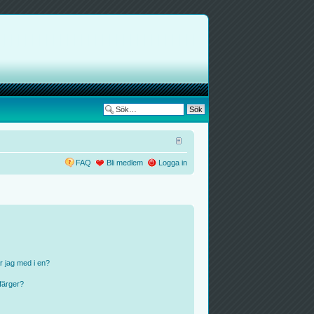
FAQ
Bli medlem
Logga in
r jag med i en?
färger?