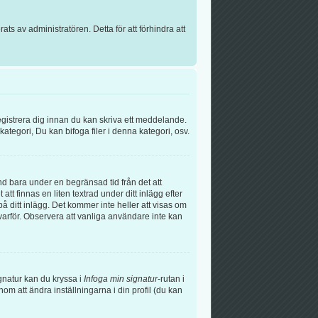
s av administratören. Detta för att förhindra att
egistrera dig innan du kan skriva ett meddelande.
tegori, Du kan bifoga filer i denna kategori, osv.
nd bara under en begränsad tid från det att
t finnas en liten textrad under ditt inlägg efter
å ditt inlägg. Det kommer inte heller att visas om
arför. Observera att vanliga användare inte kan
signatur kan du kryssa i
Infoga min signatur
-rutan i
genom att ändra inställningarna i din profil (du kan