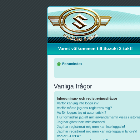
Varmt välkommen till Suzuki 2-takt!
Forumindex
Vanliga frågor
Inloggnings- och registreringsfrågor
Varför kan jag inte logga in?
Varför måste jag ens registrera mig?
Varför loggas jag ut automatiskt?
Hur förhindrar jag att mitt användarnamn visas i listorn
Jag har glömt bort mitt lösenord!
Jag har registrerat mig men kan inte logga in!
Jag har registrerat mig men kan inte logga in längre?!
Vad är COPPA?