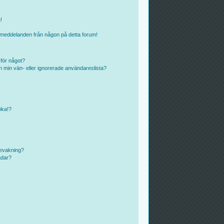
!
ostmeddelanden från någon på detta forum!
 för något?
rån min vän- eller ignorerade användareslista?
öka!?
bevakning?
ådar?