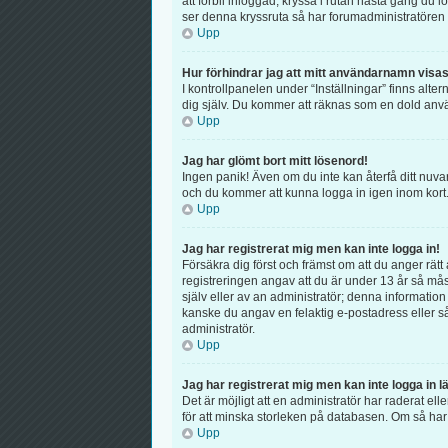
att förbli inloggad, kryssa i rutan nästa gång du 
ser denna kryssruta så har forumadministratören 
Upp
Hur förhindrar jag att mitt användarnamn visas 
I kontrollpanelen under “Inställningar” finns alter
dig själv. Du kommer att räknas som en dold anv
Upp
Jag har glömt bort mitt lösenord!
Ingen panik! Även om du inte kan återfå ditt nuva
och du kommer att kunna logga in igen inom kort
Upp
Jag har registrerat mig men kan inte logga in!
Försäkra dig först och främst om att du anger r
registreringen angav att du är under 13 år så mås
själv eller av an administratör; denna information
kanske du angav en felaktig e-postadress eller så
administratör.
Upp
Jag har registrerat mig men kan inte logga in l
Det är möjligt att en administratör har raderat 
för att minska storleken på databasen. Om så har s
Upp