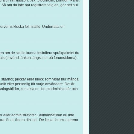
a till rätt tidszon, t.ex. Stockholm, London, Paris,
Så om du inte har registrerat dig än, gör det nu!
serverns klocka felinställd. Underrätta en
atören om de skulle kunna installera språkpaketet du
ats (använd länken längst ner på forumsidorna).
 stjärnor, prickar eller block som visar hur många
unik eller personlig för varje användare. Det är
isningsbilder, kontakta en forumadministratör och
r eller administratörer. I allmänhet kan du inte
för att ändra din titel. De flesta forum tolererar