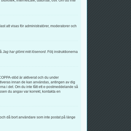
bibliotek, internetcafé, datorsal, osv. Om du inte
t att visas för administratörer, moderatorer och
på
Jag har glömt mitt lösenord
. Följ instruktionerna
COPPA-stöd är aktiverat och du under
 aktiveras innan de kan användas, antingen av dig
erna i det. Om du inte fått ett e-postmeddelande så
essen du angav var korrekt, kontakta en
å och då bort användare som inte postat på länge