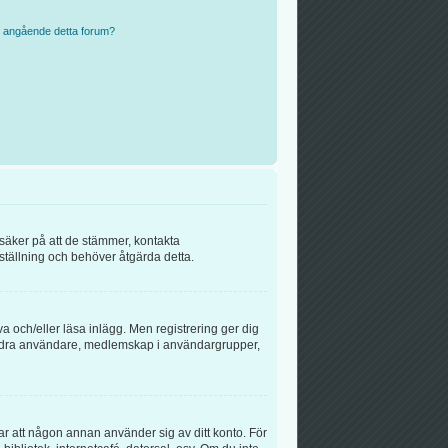
n angående detta forum?
 säker på att de stämmer, kontakta
inställning och behöver åtgärda detta.
va och/eller läsa inlägg. Men registrering ger dig
ll andra användare, medlemskap i användargrupper,
rar att någon annan använder sig av ditt konto. För