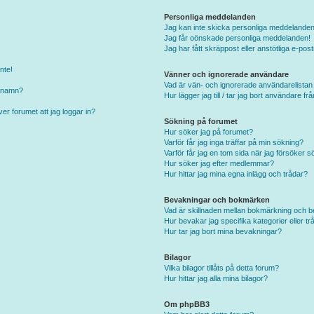
Personliga meddelanden
Jag kan inte skicka personliga meddelanden
Jag får oönskade personliga meddelanden!
Jag har fått skräppost eller anstötliga e-p
nte!
Vänner och ignorerade användare
Vad är vän- och ignorerade användarelistan
arnamn?
Hur lägger jag till / tar jag bort användare f
er forumet att jag loggar in?
Sökning på forumet
Hur söker jag på forumet?
Varför får jag inga träffar på min sökning?
Varför får jag en tom sida när jag försöker s
Hur söker jag efter medlemmar?
Hur hittar jag mina egna inlägg och trådar?
Bevakningar och bokmärken
Vad är skillnaden mellan bokmärkning och 
Hur bevakar jag specifika kategorier eller tr
Hur tar jag bort mina bevakningar?
Bilagor
Vilka bilagor tillåts på detta forum?
Hur hittar jag alla mina bilagor?
Om phpBB3