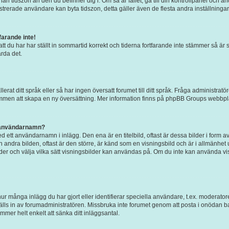
an tidszon än den du befinner dig i. Om så är fallet, gå till din kontrollpanel och ändr
rerade användare kan byta tidszon, detta gäller även de flesta andra inställningar. 
arande inte!
att du har har ställt in sommartid korrekt och tiderna fortfarande inte stämmer så är 
rda det.
allerat ditt språk eller så har ingen översatt forumet till ditt språk. Fråga administr
kommen att skapa en ny översättning. Mer information finns på phpBB Groups webbpl
t användarnamn?
 ett användarnamn i inlägg. Den ena är en titelbild, oftast är dessa bilder i form av
en andra bilden, oftast är den större, är känd som en visningsbild och är i allmänhet 
bilder och välja vilka sätt visningsbilder kan användas på. Om du inte kan använda v
ur många inlägg du har gjort eller identifierar speciella användare, t.ex. moderatore
ls in av forumadministratören. Missbruka inte forumet genom att posta i onödan bara 
mmer helt enkelt att sänka ditt inläggsantal.