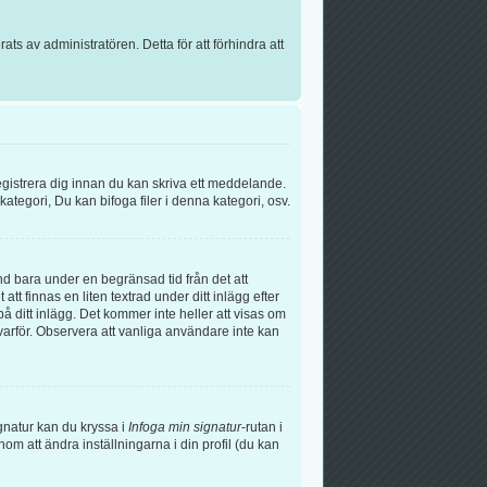
s av administratören. Detta för att förhindra att
egistrera dig innan du kan skriva ett meddelande.
tegori, Du kan bifoga filer i denna kategori, osv.
nd bara under en begränsad tid från det att
t finnas en liten textrad under ditt inlägg efter
å ditt inlägg. Det kommer inte heller att visas om
arför. Observera att vanliga användare inte kan
signatur kan du kryssa i
Infoga min signatur
-rutan i
genom att ändra inställningarna i din profil (du kan