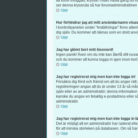
att förbli inloggad, kryssa i rutan nästa gång du 
ser denna kryssruta så har forumadministratören 
Upp
Hur förhindrar jag att mitt användarnamn visas 
I kontrollpanelen under “Inställningar” finns alter
dig själv. Du kommer att räknas som en dold anv
Upp
Jag har glömt bort mitt lösenord!
Ingen panik! Även om du inte kan återfå ditt nuva
och du kommer att kunna logga in igen inom kort
Upp
Jag har registrerat mig men kan inte logga in!
Försäkra dig först och främst om att du anger r
registreringen angav att du är under 13 år så mås
själv eller av an administratör; denna information
kanske du angav en felaktig e-postadress eller så
administratör.
Upp
Jag har registrerat mig men kan inte logga in l
Det är möjligt att en administratör har raderat 
för att minska storleken på databasen. Om så har s
Upp