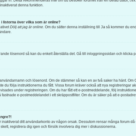
loggar in. Detta rekommenderas inte om du besöker forumet från en delad dator, t.ex. 
inaktiverat denna funktion.
i listorna över vilka som är online?
nativet
Dölj att jag är online
. Om du sätter denna inställning till
Ja
så kommer du endas
ändare.
rande lösenord så kan du enkelt återställa det. Gå till inloggningssidan och klicka 
.
ätt användarnamn och lösenord. Om de stämmer så kan en av två saker ha hänt. Om 
te du följa instruktionerna du fått. Vissa forum kräver också att nya registreringar
 visades under registreringen. Om du har fått ett e-postmeddelande, följ instruktion
 fastnade e-postmeddelandet i ett skräppostfilter. Om du är säker på att e-postadr
ängre?!
eller inaktiverat ditt användarkonto av någon orsak. Dessutom rensar många forum d
kett, registrera dig igen och försök involvera dig mer i diskussionerna.