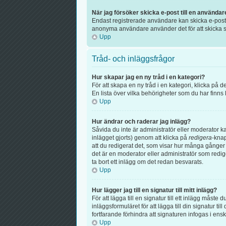
När jag försöker skicka e-post till en användar
Endast registrerade användare kan skicka e-post v
anonyma användare använder det för att skicka s
Upp
Tråd- och inläggsfrågor
Hur skapar jag en ny tråd i en kategori?
För att skapa en ny tråd i en kategori, klicka på
En lista över vilka behörigheter som du har finns
Upp
Hur ändrar och raderar jag inlägg?
Såvida du inte är administratör eller moderator k
inlägget gjorts) genom att klicka på
redigera
-knap
att du redigerat det, som visar hur många gånger 
det är en moderator eller administratör som redi
ta bort ett inlägg om det redan besvarats.
Upp
Hur lägger jag till en signatur till mitt inlägg?
För att lägga till en signatur till ett inlägg måste
inläggsformuläret för att lägga till din signatur til
fortfarande förhindra att signaturen infogas i ens
Upp