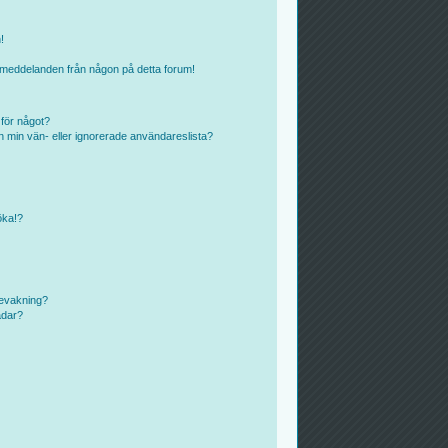
!
ostmeddelanden från någon på detta forum!
 för något?
rån min vän- eller ignorerade användareslista?
öka!?
bevakning?
ådar?