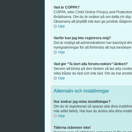
Vad är COPPA?
COPPA, eller
Child Online Privacy and Protection
föräldrarna. Om du är osäker på om detta rör dig s
Observera att phpBB inte kan ge juridisk rådgivn
Upp
Varför kan jag inte registrera mig?
Det är möjligt att administratören har bannlyst d
nyregistreringar för att förhindra att nya besökar
Upp
Vad gör “Ta bort alla forumcookies”-länken?
Genom att klicka på den länken så tas alla cooki
vilka trådar du läst och inte läst. Om du har probl
Upp
Alternativ och inställningar
Hur ändrar jag mina inställningar?
Om du är registrerad så sparas alla dina inställni
inte alltid fallet). Här kan du ändra alla dina instä
Upp
Tiderna stämmer inte!