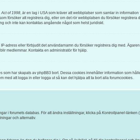
 Act of 1998
, är en lag i USA som kräver att webbplatser som samlar in information frå
om försöker att registrera dig, eller om det rör webbplatsen du försöker registrera di
ing och inte kan kontaktas angående något som helst juridiskt.
in IP-adress eller förbjudit det användarnamn du försöker registrera dig med. Ägare
e blir medlemmar. Kontakta en administratör för hjälp.
es som har skapats av phpBB3 bort. Dessa cookies innehåller information som hålle
em med att logga in eller logga ut så kan det hjälpa att ta bort alla forumcookies.
ngar i forumets databas. För att ändra inställningar, klicka på
Kontrollpanel
-länken (
llningar och alternativ.