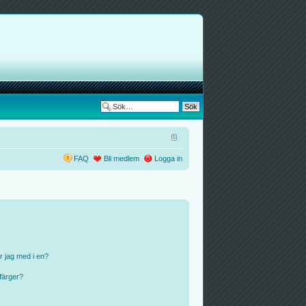
FAQ
Bli medlem
Logga in
r jag med i en?
färger?