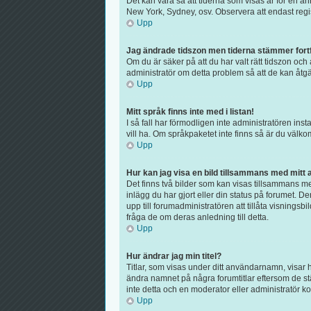
Det kan vara så att tiderna som visas är för en ann
New York, Sydney, osv. Observera att endast regist
Upp
Jag ändrade tidszon men tiderna stämmer fortf
Om du är säker på att du har valt rätt tidszon och 
administratör om detta problem så att de kan åtgä
Upp
Mitt språk finns inte med i listan!
I så fall har förmodligen inte administratören inst
vill ha. Om språkpaketet inte finns så är du väl
Upp
Hur kan jag visa en bild tillsammans med mit
Det finns två bilder som kan visas tillsammans med
inlägg du har gjort eller din status på forumet. D
upp till forumadministratören att tillåta visnings
fråga de om deras anledning till detta.
Upp
Hur ändrar jag min titel?
Titlar, som visas under ditt användarnamn, visar h
ändra namnet på några forumtitlar eftersom de stäl
inte detta och en moderator eller administratör ko
Upp