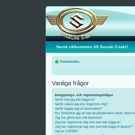
Varmt välkommen till Suzuki 2-takt!
Forumindex
Vanliga frågor
Inloggnings- och registreringsfrågor
Varför kan jag inte logga in?
Varför måste jag ens registrera mig?
Varför loggas jag ut automatiskt?
Hur förhindrar jag att mitt användarnamn visas i listorn
Jag har glömt bort mitt lösenord!
Jag har registrerat mig men kan inte logga in!
Jag har registrerat mig men kan inte logga in längre?!
Vad är COPPA?