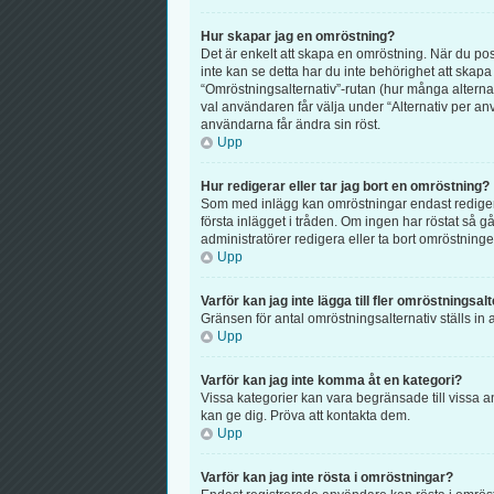
Hur skapar jag en omröstning?
Det är enkelt att skapa en omröstning. När du post
inte kan se detta har du inte behörighet att skapa
“Omröstningsalternativ”-rutan (hur många alterna
val användaren får välja under “Alternativ per anv
användarna får ändra sin röst.
Upp
Hur redigerar eller tar jag bort en omröstning?
Som med inlägg kan omröstningar endast redigeras
första inlägget i tråden. Om ingen har röstat så 
administratörer redigera eller ta bort omröstningen
Upp
Varför kan jag inte lägga till fler omröstningsal
Gränsen för antal omröstningsalternativ ställs in a
Upp
Varför kan jag inte komma åt en kategori?
Vissa kategorier kan vara begränsade till vissa a
kan ge dig. Pröva att kontakta dem.
Upp
Varför kan jag inte rösta i omröstningar?