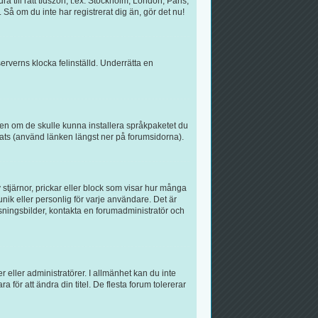
a till rätt tidszon, t.ex. Stockholm, London, Paris,
Så om du inte har registrerat dig än, gör det nu!
serverns klocka felinställd. Underrätta en
atören om de skulle kunna installera språkpaketet du
ats (använd länken längst ner på forumsidorna).
 stjärnor, prickar eller block som visar hur många
unik eller personlig för varje användare. Det är
isningsbilder, kontakta en forumadministratör och
r eller administratörer. I allmänhet kan du inte
för att ändra din titel. De flesta forum tolererar