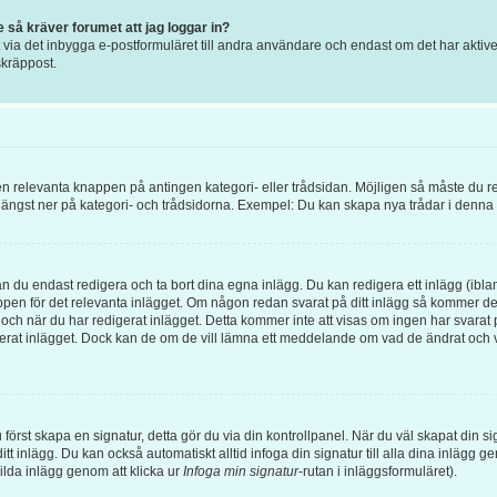
e så kräver forumet att jag loggar in?
ia det inbygga e-postformuläret till andra användare och endast om det har aktiverat
kräppost.
 den relevanta knappen på antingen kategori- eller trådsidan. Möjligen så måste du r
 längst ner på kategori- och trådsidorna. Exempel: Du kan skapa nya trådar i denna ka
an du endast redigera och ta bort dina egna inlägg. Du kan redigera ett inlägg (ibla
pen för det relevanta inlägget. Om någon redan svarat på ditt inlägg så kommer det at
och när du har redigerat inlägget. Detta kommer inte att visas om ingen har svarat p
gerat inlägget. Dock kan de om de vill lämna ett meddelande om vad de ändrat och v
 du först skapa en signatur, detta gör du via din kontrollpanel. När du väl skapat din 
l ditt inlägg. Du kan också automatiskt alltid infoga din signatur till alla dina inlägg 
kilda inlägg genom att klicka ur
Infoga min signatur
-rutan i inläggsformuläret).