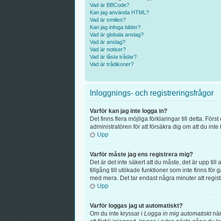
Vad är BBCode?
Kan jag använda HTML?
Vad är smilies?
Kan jag infoga bilder?
Vad är globala anslag?
Vad är anslag?
Vad är notiser?
Vad är låsta trådar?
Vad är trådikoner?
Inloggnings- och registreringsfrågor
Varför kan jag inte logga in?
Det finns flera möjliga förklaringar till detta. F
administratören för att försäkra dig om att du inte
Upp
Varför måste jag ens registrera mig?
Det är det inte säkert att du måste, det är upp til
tillgång till utökade funktioner som inte finns f
med mera. Det tar endast några minuter att regis
Upp
Varför loggas jag ut automatiskt?
Om du inte kryssar i
Logga in mig automatiskt
när