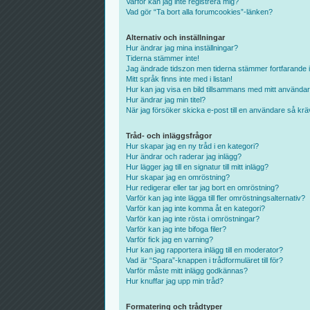
Varför kan jag inte registrera mig?
Vad gör “Ta bort alla forumcookies”-länken?
Alternativ och inställningar
Hur ändrar jag mina inställningar?
Tiderna stämmer inte!
Jag ändrade tidszon men tiderna stämmer fortfarande i
Mitt språk finns inte med i listan!
Hur kan jag visa en bild tillsammans med mitt använd
Hur ändrar jag min titel?
När jag försöker skicka e-post till en användare så kräv
Tråd- och inläggsfrågor
Hur skapar jag en ny tråd i en kategori?
Hur ändrar och raderar jag inlägg?
Hur lägger jag till en signatur till mitt inlägg?
Hur skapar jag en omröstning?
Hur redigerar eller tar jag bort en omröstning?
Varför kan jag inte lägga till fler omröstningsalternativ?
Varför kan jag inte komma åt en kategori?
Varför kan jag inte rösta i omröstningar?
Varför kan jag inte bifoga filer?
Varför fick jag en varning?
Hur kan jag rapportera inlägg till en moderator?
Vad är “Spara”-knappen i trådformuläret till för?
Varför måste mitt inlägg godkännas?
Hur knuffar jag upp min tråd?
Formatering och trådtyper