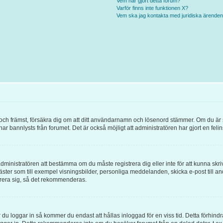
Vem har gjort detta forum?
Varför finns inte funktionen X?
Vem ska jag kontakta med juridiska ärende
örst och främst, försäkra dig om att ditt användarnamn och lösenord stämmer. Om du är
 har bannlysts från forumet. Det är också möjligt att administratören har gjort en fel
l administratören att bestämma om du måste registrera dig eller inte för att kunna skri
ör gäster som till exempel visningsbilder, personliga meddelanden, skicka e-post ti
trera sig, så det rekommenderas.
 du loggar in så kommer du endast att hållas inloggad för en viss tid. Detta förhind