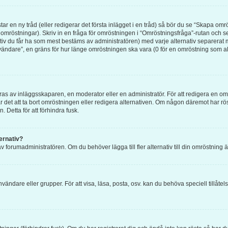
ar en ny tråd (eller redigerar det första inlägget i en tråd) så bör du se “Skapa om
 omröstningar). Skriv in en fråga för omröstningen i “Omröstningsfråga”-rutan och se
tiv du får ha som mest bestäms av administratören) med varje alternativ separerat 
ändare”, en gräns för hur länge omröstningen ska vara (0 för en omröstning som aldri
 av inläggsskaparen, en moderator eller en administratör. För att redigera en omr
går det att ta bort omröstningen eller redigera alternativen. Om någon däremot har r
. Detta för att förhindra fusk.
ternativ?
v forumadministratören. Om du behöver lägga till fler alternativ till din omröstning 
nvändare eller grupper. För att visa, läsa, posta, osv. kan du behöva speciell tillåt