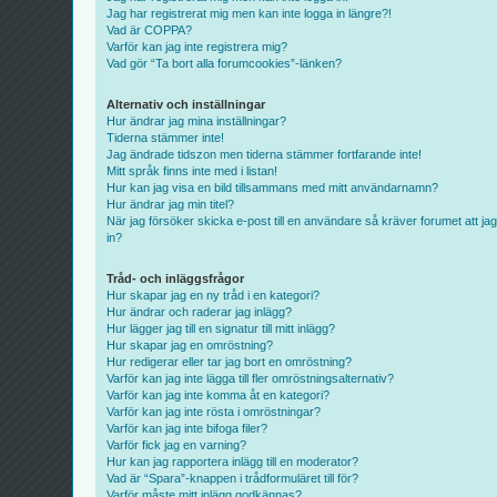
Jag har registrerat mig men kan inte logga in längre?!
Vad är COPPA?
Varför kan jag inte registrera mig?
Vad gör “Ta bort alla forumcookies”-länken?
Alternativ och inställningar
Hur ändrar jag mina inställningar?
Tiderna stämmer inte!
Jag ändrade tidszon men tiderna stämmer fortfarande inte!
Mitt språk finns inte med i listan!
Hur kan jag visa en bild tillsammans med mitt användarnamn?
Hur ändrar jag min titel?
När jag försöker skicka e-post till en användare så kräver forumet att jag
in?
Tråd- och inläggsfrågor
Hur skapar jag en ny tråd i en kategori?
Hur ändrar och raderar jag inlägg?
Hur lägger jag till en signatur till mitt inlägg?
Hur skapar jag en omröstning?
Hur redigerar eller tar jag bort en omröstning?
Varför kan jag inte lägga till fler omröstningsalternativ?
Varför kan jag inte komma åt en kategori?
Varför kan jag inte rösta i omröstningar?
Varför kan jag inte bifoga filer?
Varför fick jag en varning?
Hur kan jag rapportera inlägg till en moderator?
Vad är “Spara”-knappen i trådformuläret till för?
Varför måste mitt inlägg godkännas?