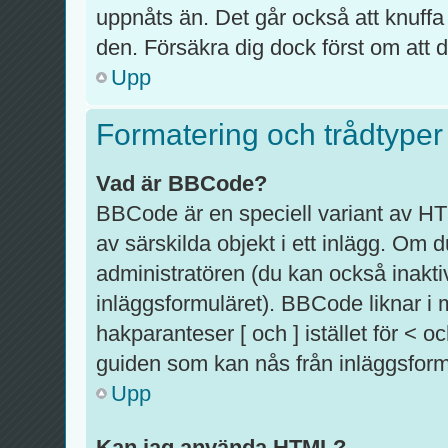
uppnåts än. Det går också att knuffa
den. Försäkra dig dock först om att d
Upp
Formatering och trådtyper
Vad är BBCode?
BBCode är en speciell variant av HT
av särskilda objekt i ett inlägg. O
administratören (du kan också inaktiv
inläggsformuläret). BBCode liknar i
hakparanteser [ och ] istället för <
guiden som kan nås från inläggsform
Upp
Kan jag använda HTML?