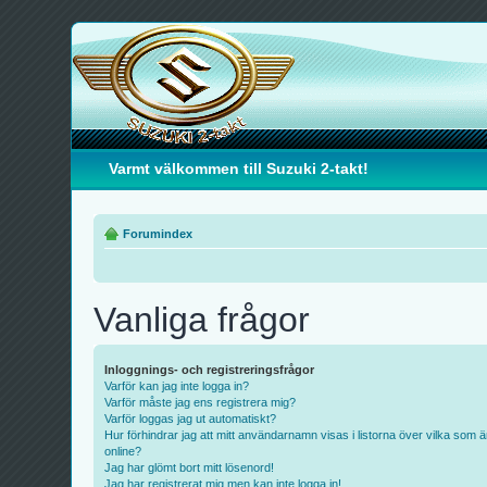
Varmt välkommen till Suzuki 2-takt!
Forumindex
Vanliga frågor
Inloggnings- och registreringsfrågor
Varför kan jag inte logga in?
Varför måste jag ens registrera mig?
Varför loggas jag ut automatiskt?
Hur förhindrar jag att mitt användarnamn visas i listorna över vilka som ä
online?
Jag har glömt bort mitt lösenord!
Jag har registrerat mig men kan inte logga in!