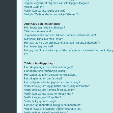
Jag har registrerat mig men kan inte logga in längre?!
Vad är COPPA?
Varför kan jag inte registrera mig?
Vad gör “Ta bort alla forumcookies”-länken?
Alternativ och inställningar
Hur ändrar jag mina inställningar?
Tiderna stämmer inte!
Jag ändrade tidszon men tiderna stämmer fortfarande inte!
Mitt språk finns inte med i listan!
Hur kan jag visa en bild tillsammans med mitt användarnamn?
Hur ändrar jag min titel?
När jag försöker skicka e-post till en användare så kräver forumet att jag
in?
Tråd- och inläggsfrågor
Hur skapar jag en ny tråd i en kategori?
Hur ändrar och raderar jag inlägg?
Hur lägger jag till en signatur till mitt inlägg?
Hur skapar jag en omröstning?
Hur redigerar eller tar jag bort en omröstning?
Varför kan jag inte lägga till fler omröstningsalternativ?
Varför kan jag inte komma åt en kategori?
Varför kan jag inte rösta i omröstningar?
Varför kan jag inte bifoga filer?
Varför fick jag en varning?
Hur kan jag rapportera inlägg till en moderator?
Vad är “Spara”-knappen i trådformuläret till för?
Varför måste mitt inlägg godkännas?