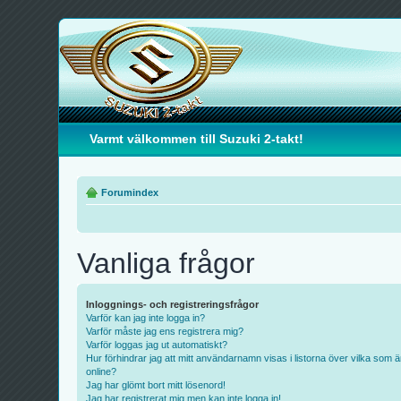
Varmt välkommen till Suzuki 2-takt!
Forumindex
Vanliga frågor
Inloggnings- och registreringsfrågor
Varför kan jag inte logga in?
Varför måste jag ens registrera mig?
Varför loggas jag ut automatiskt?
Hur förhindrar jag att mitt användarnamn visas i listorna över vilka som ä
online?
Jag har glömt bort mitt lösenord!
Jag har registrerat mig men kan inte logga in!