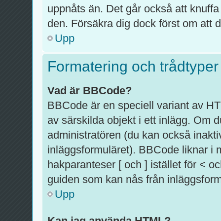
uppnåts än. Det går också att knuffa
den. Försäkra dig dock först om att d
Upp
Formatering och trådtyper
Vad är BBCode?
BBCode är en speciell variant av HT
av särskilda objekt i ett inlägg. O
administratören (du kan också inaktiv
inläggsformuläret). BBCode liknar i
hakparanteser [ och ] istället för <
guiden som kan nås från inläggsform
Upp
Kan jag använda HTML?