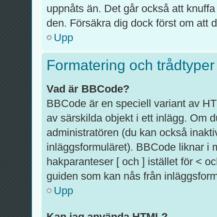
uppnåts än. Det går också att knuffa
den. Försäkra dig dock först om att d
Upp
Formatering och trådtyper
Vad är BBCode?
BBCode är en speciell variant av HT
av särskilda objekt i ett inlägg. O
administratören (du kan också inaktiv
inläggsformuläret). BBCode liknar i
hakparanteser [ och ] istället för <
guiden som kan nås från inläggsform
Upp
Kan jag använda HTML?