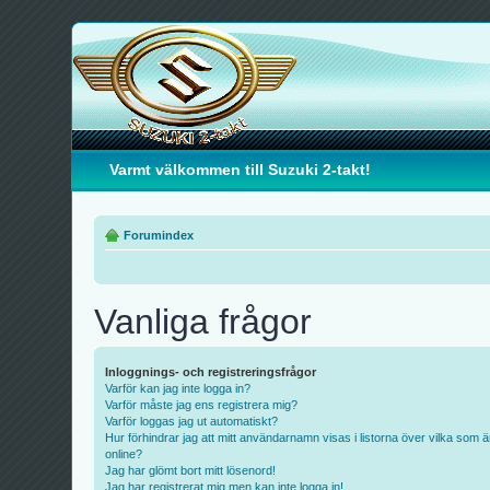
Varmt välkommen till Suzuki 2-takt!
Forumindex
Vanliga frågor
Inloggnings- och registreringsfrågor
Varför kan jag inte logga in?
Varför måste jag ens registrera mig?
Varför loggas jag ut automatiskt?
Hur förhindrar jag att mitt användarnamn visas i listorna över vilka som ä
online?
Jag har glömt bort mitt lösenord!
Jag har registrerat mig men kan inte logga in!