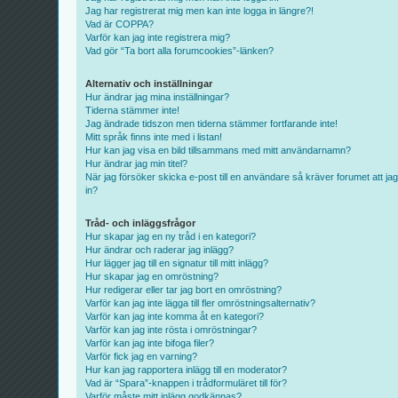
Jag har registrerat mig men kan inte logga in längre?!
Vad är COPPA?
Varför kan jag inte registrera mig?
Vad gör “Ta bort alla forumcookies”-länken?
Alternativ och inställningar
Hur ändrar jag mina inställningar?
Tiderna stämmer inte!
Jag ändrade tidszon men tiderna stämmer fortfarande inte!
Mitt språk finns inte med i listan!
Hur kan jag visa en bild tillsammans med mitt användarnamn?
Hur ändrar jag min titel?
När jag försöker skicka e-post till en användare så kräver forumet att jag
in?
Tråd- och inläggsfrågor
Hur skapar jag en ny tråd i en kategori?
Hur ändrar och raderar jag inlägg?
Hur lägger jag till en signatur till mitt inlägg?
Hur skapar jag en omröstning?
Hur redigerar eller tar jag bort en omröstning?
Varför kan jag inte lägga till fler omröstningsalternativ?
Varför kan jag inte komma åt en kategori?
Varför kan jag inte rösta i omröstningar?
Varför kan jag inte bifoga filer?
Varför fick jag en varning?
Hur kan jag rapportera inlägg till en moderator?
Vad är “Spara”-knappen i trådformuläret till för?
Varför måste mitt inlägg godkännas?