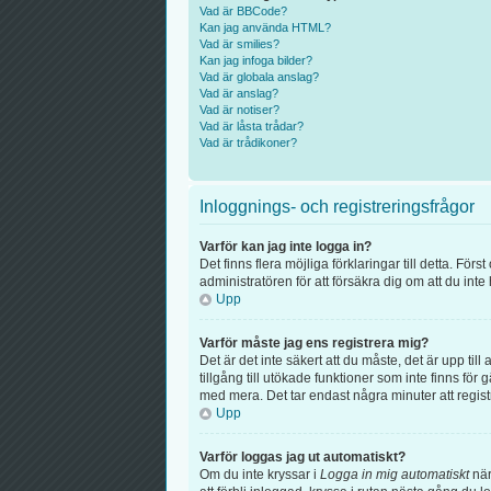
Vad är BBCode?
Kan jag använda HTML?
Vad är smilies?
Kan jag infoga bilder?
Vad är globala anslag?
Vad är anslag?
Vad är notiser?
Vad är låsta trådar?
Vad är trådikoner?
Inloggnings- och registreringsfrågor
Varför kan jag inte logga in?
Det finns flera möjliga förklaringar till detta. F
administratören för att försäkra dig om att du inte
Upp
Varför måste jag ens registrera mig?
Det är det inte säkert att du måste, det är upp til
tillgång till utökade funktioner som inte finns f
med mera. Det tar endast några minuter att regis
Upp
Varför loggas jag ut automatiskt?
Om du inte kryssar i
Logga in mig automatiskt
när