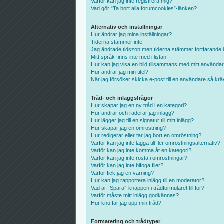
Varför kan jag inte registrera mig?
Vad gör “Ta bort alla forumcookies”-länken?
Alternativ och inställningar
Hur ändrar jag mina inställningar?
Tiderna stämmer inte!
Jag ändrade tidszon men tiderna stämmer fortfarande i
Mitt språk finns inte med i listan!
Hur kan jag visa en bild tillsammans med mitt använd
Hur ändrar jag min titel?
När jag försöker skicka e-post till en användare så kräv
Tråd- och inläggsfrågor
Hur skapar jag en ny tråd i en kategori?
Hur ändrar och raderar jag inlägg?
Hur lägger jag till en signatur till mitt inlägg?
Hur skapar jag en omröstning?
Hur redigerar eller tar jag bort en omröstning?
Varför kan jag inte lägga till fler omröstningsalternativ?
Varför kan jag inte komma åt en kategori?
Varför kan jag inte rösta i omröstningar?
Varför kan jag inte bifoga filer?
Varför fick jag en varning?
Hur kan jag rapportera inlägg till en moderator?
Vad är “Spara”-knappen i trådformuläret till för?
Varför måste mitt inlägg godkännas?
Hur knuffar jag upp min tråd?
Formatering och trådtyper