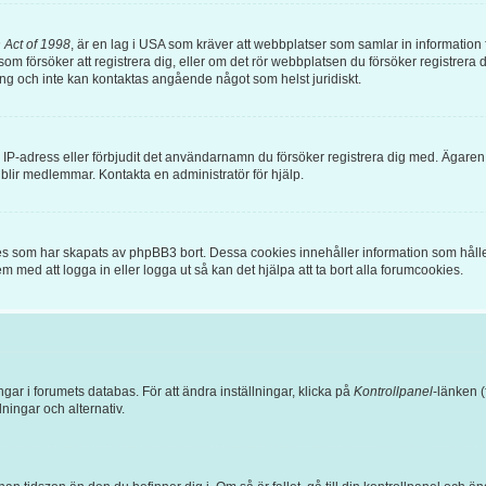
 Act of 1998
, är en lag i USA som kräver att webbplatser som samlar in information frå
om försöker att registrera dig, eller om det rör webbplatsen du försöker registrera di
ing och inte kan kontaktas angående något som helst juridiskt.
in IP-adress eller förbjudit det användarnamn du försöker registrera dig med. Ägare
e blir medlemmar. Kontakta en administratör för hjälp.
es som har skapats av phpBB3 bort. Dessa cookies innehåller information som hålle
em med att logga in eller logga ut så kan det hjälpa att ta bort alla forumcookies.
ngar i forumets databas. För att ändra inställningar, klicka på
Kontrollpanel
-länken (
llningar och alternativ.