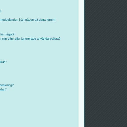
!
ostmeddelanden från någon på detta forum!
 för något?
rån min vän- eller ignorerade användareslista?
öka!?
bevakning?
ådar?