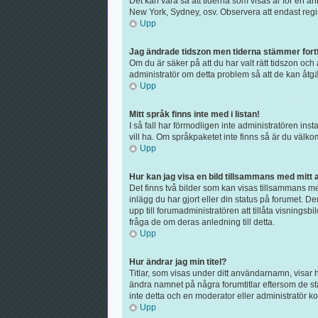
Det kan vara så att tiderna som visas är för en ann
New York, Sydney, osv. Observera att endast regist
Upp
Jag ändrade tidszon men tiderna stämmer fortf
Om du är säker på att du har valt rätt tidszon och 
administratör om detta problem så att de kan åtgä
Upp
Mitt språk finns inte med i listan!
I så fall har förmodligen inte administratören inst
vill ha. Om språkpaketet inte finns så är du väl
Upp
Hur kan jag visa en bild tillsammans med mit
Det finns två bilder som kan visas tillsammans med
inlägg du har gjort eller din status på forumet. D
upp till forumadministratören att tillåta visnings
fråga de om deras anledning till detta.
Upp
Hur ändrar jag min titel?
Titlar, som visas under ditt användarnamn, visar h
ändra namnet på några forumtitlar eftersom de stäl
inte detta och en moderator eller administratör ko
Upp