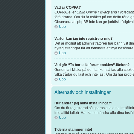
Vad är COPPA?
COPPA, eller
Child Online Privacy and Protection
föräldrarna. Om du är osäker på om detta rör dig s
Observera att phpBB inte kan ge juridisk rådgivn
Upp
Varför kan jag inte registrera mig?
Det är möjligt att administratören har bannlyst d
nyregistreringar för att förhindra att nya besökar
Upp
Vad gör “Ta bort alla forumcookies”-länken?
Genom att klicka på den länken så tas alla cooki
vilka trådar du läst och inte läst. Om du har probl
Upp
Alternativ och inställningar
Hur ändrar jag mina inställningar?
Om du är registrerad så sparas alla dina inställni
inte alltid fallet). Här kan du ändra alla dina instä
Upp
Tiderna stämmer inte!