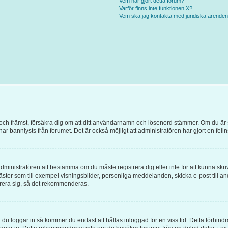
Vem har gjort detta forum?
Varför finns inte funktionen X?
Vem ska jag kontakta med juridiska ärende
örst och främst, försäkra dig om att ditt användarnamn och lösenord stämmer. Om du är
 har bannlysts från forumet. Det är också möjligt att administratören har gjort en fel
l administratören att bestämma om du måste registrera dig eller inte för att kunna skri
ör gäster som till exempel visningsbilder, personliga meddelanden, skicka e-post ti
trera sig, så det rekommenderas.
 du loggar in så kommer du endast att hållas inloggad för en viss tid. Detta förhind