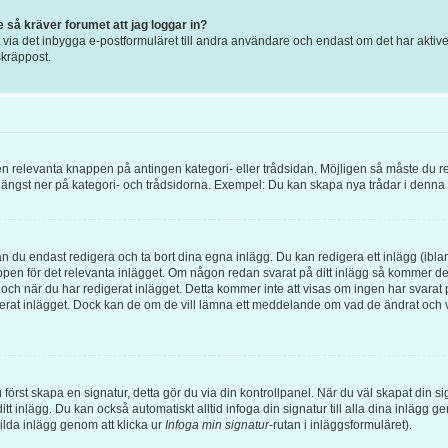
e så kräver forumet att jag loggar in?
ia det inbygga e-postformuläret till andra användare och endast om det har aktiverat
kräppost.
 den relevanta knappen på antingen kategori- eller trådsidan. Möjligen så måste du r
 längst ner på kategori- och trådsidorna. Exempel: Du kan skapa nya trådar i denna ka
an du endast redigera och ta bort dina egna inlägg. Du kan redigera ett inlägg (ibla
pen för det relevanta inlägget. Om någon redan svarat på ditt inlägg så kommer det at
och när du har redigerat inlägget. Detta kommer inte att visas om ingen har svarat p
gerat inlägget. Dock kan de om de vill lämna ett meddelande om vad de ändrat och v
 du först skapa en signatur, detta gör du via din kontrollpanel. När du väl skapat din 
l ditt inlägg. Du kan också automatiskt alltid infoga din signatur till alla dina inlägg 
kilda inlägg genom att klicka ur
Infoga min signatur
-rutan i inläggsformuläret).