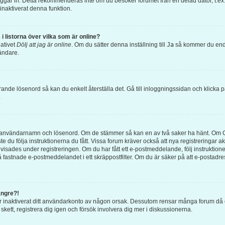
loggar in. Detta rekommenderas inte om du besöker forumet från en delad dator, t.ex. 
inaktiverat denna funktion.
i listorna över vilka som är online?
nativet
Dölj att jag är online
. Om du sätter denna inställning till
Ja
så kommer du endas
ändare.
rande lösenord så kan du enkelt återställa det. Gå till inloggningssidan och klicka 
.
ätt användarnamn och lösenord. Om de stämmer så kan en av två saker ha hänt. Om 
te du följa instruktionerna du fått. Vissa forum kräver också att nya registreringar
 visades under registreringen. Om du har fått ett e-postmeddelande, följ instruktion
 fastnade e-postmeddelandet i ett skräppostfilter. Om du är säker på att e-postadr
ängre?!
eller inaktiverat ditt användarkonto av någon orsak. Dessutom rensar många forum d
kett, registrera dig igen och försök involvera dig mer i diskussionerna.