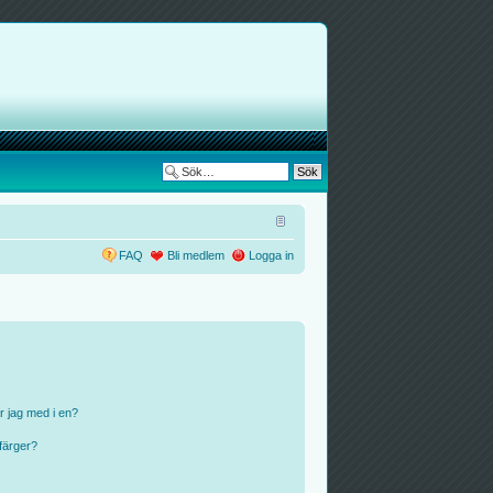
FAQ
Bli medlem
Logga in
r jag med i en?
färger?