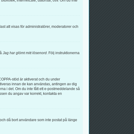
bibliotek, internetcafé, datorsal, osv. Om du inte
t att visas för administratörer, moderatorer och
på
Jag har glömt mitt lösenord
. Följ instruktionerna
COPPA-stöd är aktiverat och du under
 aktiveras innan de kan användas, antingen av dig
erna i det. Om du inte fått ett e-postmeddelande så
essen du angav var korrekt, kontakta en
å och då bort användare som inte postat på länge