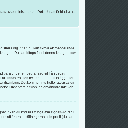
s av administratören. Detta för att förhindra att
egistrera dig innan du kan skriva ett meddelande.
tegori, Du kan bifoga filer i denna kategori, osv.
nd bara under en begränsad tid från det att
t finnas en liten textrad under ditt inlägg efter
å ditt inlägg. Det kommer inte heller att visas om
arför. Observera att vanliga användare inte kan
signatur kan du kryssa i
Infoga min signatur
-rutan i
genom att ändra inställningarna i din profil (du kan