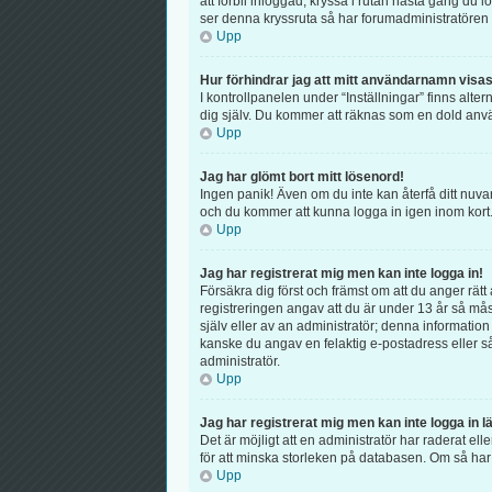
att förbli inloggad, kryssa i rutan nästa gång du 
ser denna kryssruta så har forumadministratören 
Upp
Hur förhindrar jag att mitt användarnamn visas 
I kontrollpanelen under “Inställningar” finns alter
dig själv. Du kommer att räknas som en dold anv
Upp
Jag har glömt bort mitt lösenord!
Ingen panik! Även om du inte kan återfå ditt nuva
och du kommer att kunna logga in igen inom kort
Upp
Jag har registrerat mig men kan inte logga in!
Försäkra dig först och främst om att du anger r
registreringen angav att du är under 13 år så mås
själv eller av an administratör; denna information
kanske du angav en felaktig e-postadress eller så
administratör.
Upp
Jag har registrerat mig men kan inte logga in l
Det är möjligt att en administratör har raderat 
för att minska storleken på databasen. Om så har s
Upp