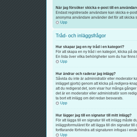
När jag försöker skicka e-post till en användar
Endast registrerade användare kan skicka e-post v
anonyma användare använder det för att skicka s
Upp
Tråd- och inläggsfrågor
Hur skapar jag en ny tråd i en kategori?
För att skapa en ny tråd i en kategori, klicka på
En lista över vilka behörigheter som du har finns
Upp
Hur ändrar och raderar jag inlägg?
Såvida du inte är administratör eller moderator k
inlägget gjorts) genom att klicka på
redigera
-knap
att du redigerat det, som visar hur många gånger 
det är en moderator eller administratör som redi
ta bort ett inlägg om det redan besvarats.
Upp
Hur lägger jag till en signatur till mitt inlägg?
För att lägga till en signatur till ett inlägg måste
inläggsformuläret för att lägga till din signatur til
fortfarande förhindra att signaturen infogas i ens
Upp