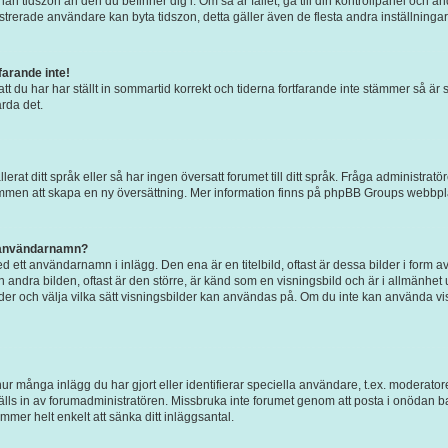
an tidszon än den du befinner dig i. Om så är fallet, gå till din kontrollpanel och ändr
rerade användare kan byta tidszon, detta gäller även de flesta andra inställningar. 
arande inte!
att du har har ställt in sommartid korrekt och tiderna fortfarande inte stämmer så är 
rda det.
allerat ditt språk eller så har ingen översatt forumet till ditt språk. Fråga administr
kommen att skapa en ny översättning. Mer information finns på phpBB Groups webbpl
t användarnamn?
 ett användarnamn i inlägg. Den ena är en titelbild, oftast är dessa bilder i form av
en andra bilden, oftast är den större, är känd som en visningsbild och är i allmänhet 
bilder och välja vilka sätt visningsbilder kan användas på. Om du inte kan använda v
ur många inlägg du har gjort eller identifierar speciella användare, t.ex. moderatore
ls in av forumadministratören. Missbruka inte forumet genom att posta i onödan bara 
mmer helt enkelt att sänka ditt inläggsantal.