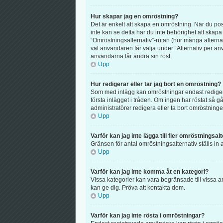
Hur skapar jag en omröstning?
Det är enkelt att skapa en omröstning. När du post
inte kan se detta har du inte behörighet att skapa
“Omröstningsalternativ”-rutan (hur många alterna
val användaren får välja under “Alternativ per anv
användarna får ändra sin röst.
Upp
Hur redigerar eller tar jag bort en omröstning?
Som med inlägg kan omröstningar endast redigeras
första inlägget i tråden. Om ingen har röstat så 
administratörer redigera eller ta bort omröstningen
Upp
Varför kan jag inte lägga till fler omröstningsal
Gränsen för antal omröstningsalternativ ställs in a
Upp
Varför kan jag inte komma åt en kategori?
Vissa kategorier kan vara begränsade till vissa a
kan ge dig. Pröva att kontakta dem.
Upp
Varför kan jag inte rösta i omröstningar?