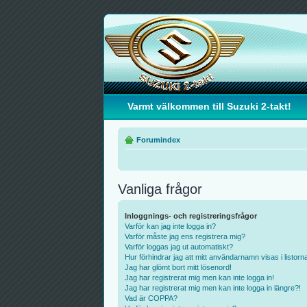
Varmt välkommen till Suzuki 2-takt!
Forumindex
Vanliga frågor
Inloggnings- och registreringsfrågor
Varför kan jag inte logga in?
Varför måste jag ens registrera mig?
Varför loggas jag ut automatiskt?
Hur förhindrar jag att mitt användarnamn visas i listorn
Jag har glömt bort mitt lösenord!
Jag har registrerat mig men kan inte logga in!
Jag har registrerat mig men kan inte logga in längre?!
Vad är COPPA?