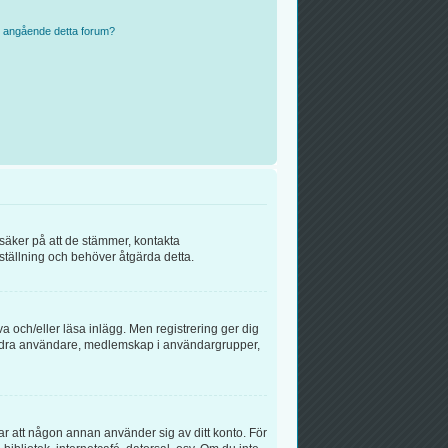
n angående detta forum?
 säker på att de stämmer, kontakta
inställning och behöver åtgärda detta.
va och/eller läsa inlägg. Men registrering ger dig
ll andra användare, medlemskap i användargrupper,
rar att någon annan använder sig av ditt konto. För