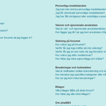
Personliga meddelanden
Jag kan inte skicka personliga meddelanden
Jag får oönskade personliga meddelanden!
Jag har fått skräppost eller anstötliga e-p
nte!
Vänner och ignorerade användare
Vad är vän- och ignorerade användarelistan
arnamn?
Hur lägger jag till / tar jag bort användare f
er forumet att jag loggar in?
Sökning på forumet
Hur söker jag på forumet?
Varför får jag inga träffar på min sökning?
Varför får jag en tom sida när jag försöker s
Hur söker jag efter medlemmar?
Hur hittar jag mina egna inlägg och trådar?
Bevakningar och bokmärken
Vad är skillnaden mellan bokmärkning och 
Hur bevakar jag specifika kategorier eller tr
Hur tar jag bort mina bevakningar?
Bilagor
Vilka bilagor tillåts på detta forum?
Hur hittar jag alla mina bilagor?
Om phpBB3