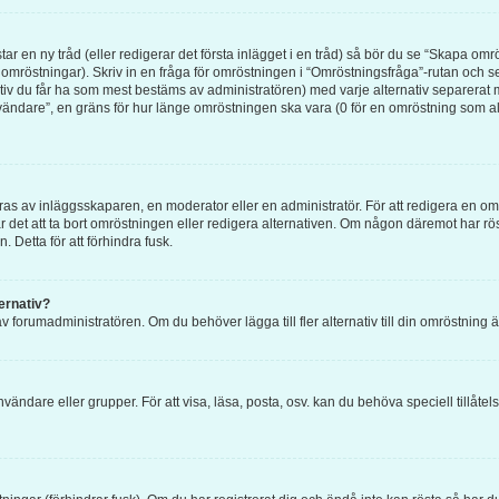
ar en ny tråd (eller redigerar det första inlägget i en tråd) så bör du se “Skapa om
 omröstningar). Skriv in en fråga för omröstningen i “Omröstningsfråga”-rutan och se
tiv du får ha som mest bestäms av administratören) med varje alternativ separerat 
ändare”, en gräns för hur länge omröstningen ska vara (0 för en omröstning som aldri
 av inläggsskaparen, en moderator eller en administratör. För att redigera en omr
går det att ta bort omröstningen eller redigera alternativen. Om någon däremot har r
. Detta för att förhindra fusk.
ternativ?
v forumadministratören. Om du behöver lägga till fler alternativ till din omröstning 
nvändare eller grupper. För att visa, läsa, posta, osv. kan du behöva speciell tillåt