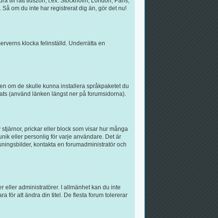
a till rätt tidszon, t.ex. Stockholm, London, Paris,
Så om du inte har registrerat dig än, gör det nu!
serverns klocka felinställd. Underrätta en
atören om de skulle kunna installera språkpaketet du
ats (använd länken längst ner på forumsidorna).
 stjärnor, prickar eller block som visar hur många
unik eller personlig för varje användare. Det är
isningsbilder, kontakta en forumadministratör och
r eller administratörer. I allmänhet kan du inte
för att ändra din titel. De flesta forum tolererar