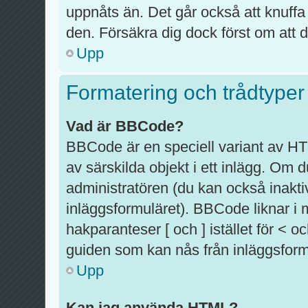
uppnåts än. Det går också att knuffa
den. Försäkra dig dock först om att d
Upp
Formatering och trådtyper
Vad är BBCode?
BBCode är en speciell variant av HT
av särskilda objekt i ett inlägg. O
administratören (du kan också inaktiv
inläggsformuläret). BBCode liknar i
hakparanteser [ och ] istället för <
guiden som kan nås från inläggsform
Upp
Kan jag använda HTML?