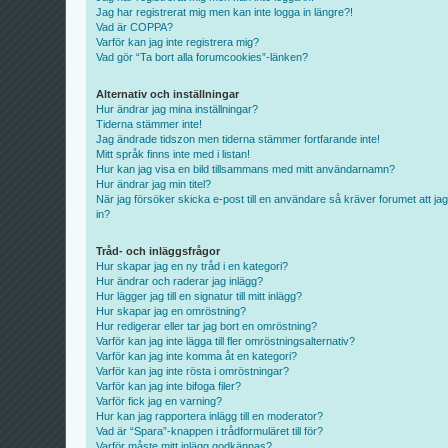
Jag har registrerat mig men kan inte logga in längre?!
Vad är COPPA?
Varför kan jag inte registrera mig?
Vad gör “Ta bort alla forumcookies”-länken?
Alternativ och inställningar
Hur ändrar jag mina inställningar?
Tiderna stämmer inte!
Jag ändrade tidszon men tiderna stämmer fortfarande inte!
Mitt språk finns inte med i listan!
Hur kan jag visa en bild tillsammans med mitt användarnamn?
Hur ändrar jag min titel?
När jag försöker skicka e-post till en användare så kräver forumet att jag
in?
Tråd- och inläggsfrågor
Hur skapar jag en ny tråd i en kategori?
Hur ändrar och raderar jag inlägg?
Hur lägger jag till en signatur till mitt inlägg?
Hur skapar jag en omröstning?
Hur redigerar eller tar jag bort en omröstning?
Varför kan jag inte lägga till fler omröstningsalternativ?
Varför kan jag inte komma åt en kategori?
Varför kan jag inte rösta i omröstningar?
Varför kan jag inte bifoga filer?
Varför fick jag en varning?
Hur kan jag rapportera inlägg till en moderator?
Vad är “Spara”-knappen i trådformuläret till för?
Varför måste mitt inlägg godkännas?