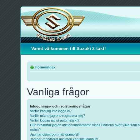
Varmt välkommen till Suzuki 2-takt!
Forumindex
Vanliga frågor
Inloggnings- och registreringsfrågor
Varför kan jag inte logga in?
Varför måste jag ens registrera mig?
Varför loggas jag ut automatiskt?
Hur förhindrar jag att mitt användarnamn visas i listorna över vilka som ä
online?
Jag har glömt bort mitt lösenord!
Jag har registrerat mig men kan inte logga in!