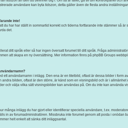
an tidszon än den du befinner dig i. Om så är fallet, gå till din kontrollpanel och ändr
rerade användare kan byta tidszon, detta gäller även de flesta andra inställningar. 
arande inte!
att du har har ställt in sommartid korrekt och tiderna fortfarande inte stämmer så är 
rda det.
allerat ditt språk eller så har ingen översatt forumet till ditt språk. Fråga administr
kommen att skapa en ny översättning. Mer information finns på phpBB Groups webbpl
t användarnamn?
 ett användarnamn i inlägg. Den ena är en titelbild, oftast är dessa bilder i form av
en andra bilden, oftast är den större, är känd som en visningsbild och är i allmänhet 
bilder och välja vilka sätt visningsbilder kan användas på. Om du inte kan använda v
ur många inlägg du har gjort eller identifierar speciella användare, t.ex. moderatore
ls in av forumadministratören. Missbruka inte forumet genom att posta i onödan bara 
mmer helt enkelt att sänka ditt inläggsantal.