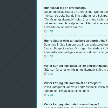
Hur skapar jag en omröstning?
Det är enkelt att skapa en omröstning. När du post
inte kan se detta har du inte behörighet att skapa
“Omröstningsalternativ”-rutan (hur många alterna
val användaren får välja under “Alternativ per anv
användarna får ändra sin röst.
Upp
Hur redigerar eller tar jag bort en omröstning?
Som med inlägg kan omröstningar endast redigeras
första inlägget i tråden. Om ingen har röstat så 
administratörer redigera eller ta bort omröstningen
Upp
Varför kan jag inte lägga till fler omröstningsal
Gränsen för antal omröstningsalternativ ställs in a
Upp
Varför kan jag inte komma åt en kategori?
Vissa kategorier kan vara begränsade till vissa a
kan ge dig. Pröva att kontakta dem.
Upp
Varför kan jag inte rösta i omröstningar?