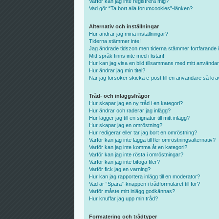
Varför kan jag inte registrera mig?
Vad gör “Ta bort alla forumcookies”-länken?
Alternativ och inställningar
Hur ändrar jag mina inställningar?
Tiderna stämmer inte!
Jag ändrade tidszon men tiderna stämmer fortfarande i
Mitt språk finns inte med i listan!
Hur kan jag visa en bild tillsammans med mitt använd
Hur ändrar jag min titel?
När jag försöker skicka e-post till en användare så kräv
Tråd- och inläggsfrågor
Hur skapar jag en ny tråd i en kategori?
Hur ändrar och raderar jag inlägg?
Hur lägger jag till en signatur till mitt inlägg?
Hur skapar jag en omröstning?
Hur redigerar eller tar jag bort en omröstning?
Varför kan jag inte lägga till fler omröstningsalternativ?
Varför kan jag inte komma åt en kategori?
Varför kan jag inte rösta i omröstningar?
Varför kan jag inte bifoga filer?
Varför fick jag en varning?
Hur kan jag rapportera inlägg till en moderator?
Vad är “Spara”-knappen i trådformuläret till för?
Varför måste mitt inlägg godkännas?
Hur knuffar jag upp min tråd?
Formatering och trådtyper