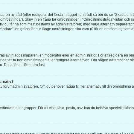
ar en ny tråd (eller redigerar det första inlägget i en tråd) så bör du se “Skapa om
 omröstningar). Skriv in en fråga för omröstningen i “Omröstningsfråga”-rutan och se
tiv du får ha som mest bestäms av administratören) med varje alternativ separerat 
ändare”, en gräns för hur länge omröstningen ska vara (0 för en omröstning som aldri
 av inläggsskaparen, en moderator eller en administratör. För att redigera en omr
går det att ta bort omröstningen eller redigera alternativen. Om någon däremot har r
. Detta för att förhindra fusk.
ternativ?
v forumadministratören. Om du behöver lägga till fler alternativ till din omröstning 
nvändare eller grupper. För att visa, läsa, posta, osv. kan du behöva speciell tillåt