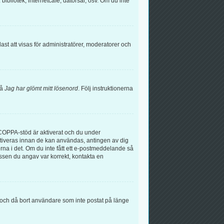
bibliotek, internetcafé, datorsal, osv. Om du inte
t att visas för administratörer, moderatorer och
på
Jag har glömt mitt lösenord
. Följ instruktionerna
COPPA-stöd är aktiverat och du under
 aktiveras innan de kan användas, antingen av dig
erna i det. Om du inte fått ett e-postmeddelande så
essen du angav var korrekt, kontakta en
å och då bort användare som inte postat på länge