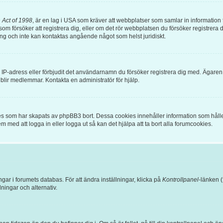
 Act of 1998
, är en lag i USA som kräver att webbplatser som samlar in information frå
om försöker att registrera dig, eller om det rör webbplatsen du försöker registrera di
ing och inte kan kontaktas angående något som helst juridiskt.
in IP-adress eller förbjudit det användarnamn du försöker registrera dig med. Ägare
e blir medlemmar. Kontakta en administratör för hjälp.
es som har skapats av phpBB3 bort. Dessa cookies innehåller information som hålle
em med att logga in eller logga ut så kan det hjälpa att ta bort alla forumcookies.
ngar i forumets databas. För att ändra inställningar, klicka på
Kontrollpanel
-länken (
llningar och alternativ.