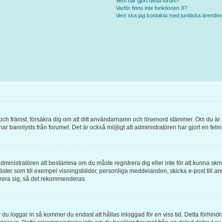
Vem har gjort detta forum?
Varför finns inte funktionen X?
Vem ska jag kontakta med juridiska ärende
örst och främst, försäkra dig om att ditt användarnamn och lösenord stämmer. Om du är
 har bannlysts från forumet. Det är också möjligt att administratören har gjort en fel
l administratören att bestämma om du måste registrera dig eller inte för att kunna skri
ör gäster som till exempel visningsbilder, personliga meddelanden, skicka e-post ti
trera sig, så det rekommenderas.
 du loggar in så kommer du endast att hållas inloggad för en viss tid. Detta förhind