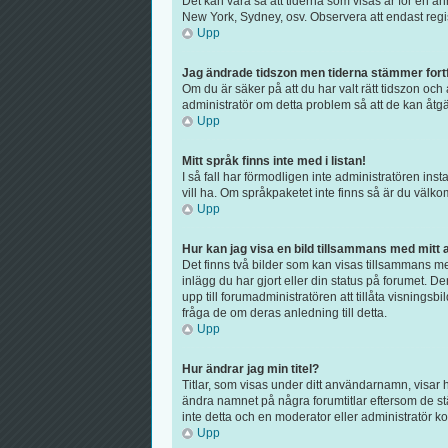
Det kan vara så att tiderna som visas är för en ann
New York, Sydney, osv. Observera att endast regist
Upp
Jag ändrade tidszon men tiderna stämmer fortf
Om du är säker på att du har valt rätt tidszon och 
administratör om detta problem så att de kan åtgä
Upp
Mitt språk finns inte med i listan!
I så fall har förmodligen inte administratören inst
vill ha. Om språkpaketet inte finns så är du väl
Upp
Hur kan jag visa en bild tillsammans med mit
Det finns två bilder som kan visas tillsammans med
inlägg du har gjort eller din status på forumet. D
upp till forumadministratören att tillåta visnings
fråga de om deras anledning till detta.
Upp
Hur ändrar jag min titel?
Titlar, som visas under ditt användarnamn, visar h
ändra namnet på några forumtitlar eftersom de stäl
inte detta och en moderator eller administratör ko
Upp