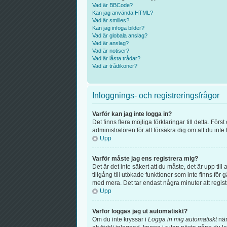
Vad är BBCode?
Kan jag använda HTML?
Vad är smilies?
Kan jag infoga bilder?
Vad är globala anslag?
Vad är anslag?
Vad är notiser?
Vad är låsta trådar?
Vad är trådikoner?
Inloggnings- och registreringsfrågor
Varför kan jag inte logga in?
Det finns flera möjliga förklaringar till detta. F
administratören för att försäkra dig om att du inte
Upp
Varför måste jag ens registrera mig?
Det är det inte säkert att du måste, det är upp til
tillgång till utökade funktioner som inte finns f
med mera. Det tar endast några minuter att regis
Upp
Varför loggas jag ut automatiskt?
Om du inte kryssar i
Logga in mig automatiskt
när