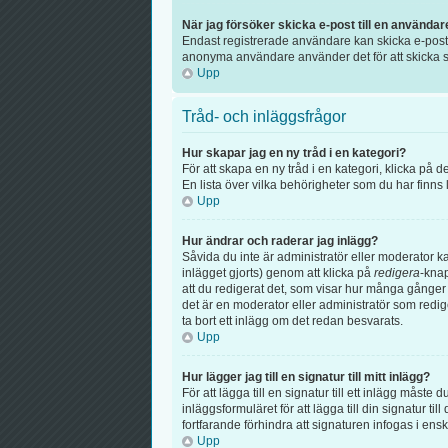
När jag försöker skicka e-post till en användar
Endast registrerade användare kan skicka e-post v
anonyma användare använder det för att skicka s
Upp
Tråd- och inläggsfrågor
Hur skapar jag en ny tråd i en kategori?
För att skapa en ny tråd i en kategori, klicka på
En lista över vilka behörigheter som du har finns
Upp
Hur ändrar och raderar jag inlägg?
Såvida du inte är administratör eller moderator k
inlägget gjorts) genom att klicka på
redigera
-knap
att du redigerat det, som visar hur många gånger 
det är en moderator eller administratör som redi
ta bort ett inlägg om det redan besvarats.
Upp
Hur lägger jag till en signatur till mitt inlägg?
För att lägga till en signatur till ett inlägg måste
inläggsformuläret för att lägga till din signatur til
fortfarande förhindra att signaturen infogas i ens
Upp