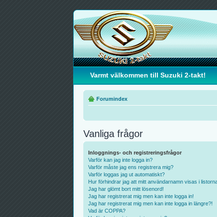
Varmt välkommen till Suzuki 2-takt!
Forumindex
Vanliga frågor
Inloggnings- och registreringsfrågor
Varför kan jag inte logga in?
Varför måste jag ens registrera mig?
Varför loggas jag ut automatiskt?
Hur förhindrar jag att mitt användarnamn visas i listorn
Jag har glömt bort mitt lösenord!
Jag har registrerat mig men kan inte logga in!
Jag har registrerat mig men kan inte logga in längre?!
Vad är COPPA?