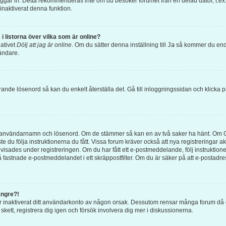
loggar in. Detta rekommenderas inte om du besöker forumet från en delad dator, t.ex. 
inaktiverat denna funktion.
i listorna över vilka som är online?
nativet
Dölj att jag är online
. Om du sätter denna inställning till
Ja
så kommer du endas
ändare.
rande lösenord så kan du enkelt återställa det. Gå till inloggningssidan och klicka 
.
ätt användarnamn och lösenord. Om de stämmer så kan en av två saker ha hänt. Om 
te du följa instruktionerna du fått. Vissa forum kräver också att nya registreringar
 visades under registreringen. Om du har fått ett e-postmeddelande, följ instruktion
 fastnade e-postmeddelandet i ett skräppostfilter. Om du är säker på att e-postadr
ängre?!
eller inaktiverat ditt användarkonto av någon orsak. Dessutom rensar många forum d
kett, registrera dig igen och försök involvera dig mer i diskussionerna.