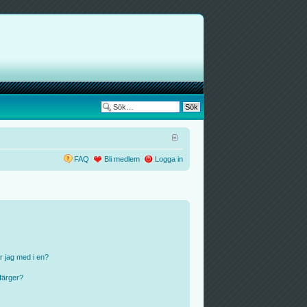
FAQ
Bli medlem
Logga in
r jag med i en?
färger?