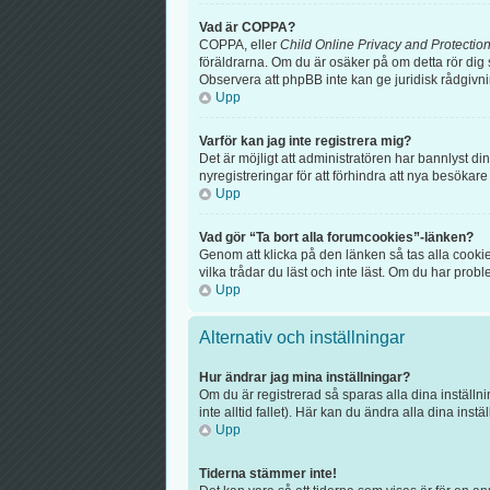
Vad är COPPA?
COPPA, eller
Child Online Privacy and Protection
föräldrarna. Om du är osäker på om detta rör dig s
Observera att phpBB inte kan ge juridisk rådgivn
Upp
Varför kan jag inte registrera mig?
Det är möjligt att administratören har bannlyst d
nyregistreringar för att förhindra att nya besökar
Upp
Vad gör “Ta bort alla forumcookies”-länken?
Genom att klicka på den länken så tas alla cooki
vilka trådar du läst och inte läst. Om du har probl
Upp
Alternativ och inställningar
Hur ändrar jag mina inställningar?
Om du är registrerad så sparas alla dina inställni
inte alltid fallet). Här kan du ändra alla dina instä
Upp
Tiderna stämmer inte!