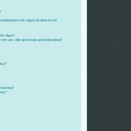
!
ostmeddelanden från någon på detta forum!
 för något?
rån min vän- eller ignorerade användareslista?
öka!?
bevakning?
ådar?