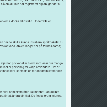
a till rätt tidszon, t.ex. Stockholm, London, Paris,
Så om du inte har registrerat dig än, gör det nu!
serverns klocka felinställd. Underrätta en
atören om de skulle kunna installera språkpaketet du
ats (använd länken längst ner på forumsidorna).
 stjärnor, prickar eller block som visar hur många
unik eller personlig för varje användare. Det är
isningsbilder, kontakta en forumadministratör och
r eller administratörer. I allmänhet kan du inte
för att ändra din titel. De flesta forum tolererar