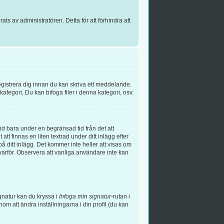
s av administratören. Detta för att förhindra att
egistrera dig innan du kan skriva ett meddelande.
tegori, Du kan bifoga filer i denna kategori, osv.
nd bara under en begränsad tid från det att
t finnas en liten textrad under ditt inlägg efter
å ditt inlägg. Det kommer inte heller att visas om
arför. Observera att vanliga användare inte kan
signatur kan du kryssa i
Infoga min signatur
-rutan i
genom att ändra inställningarna i din profil (du kan