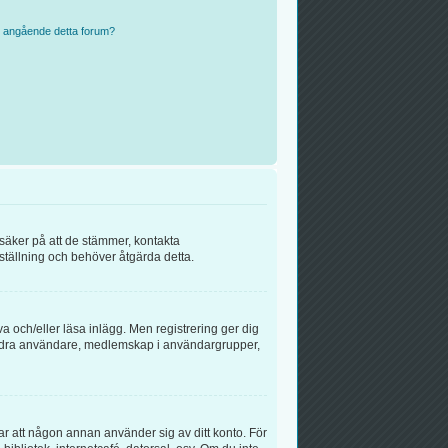
n angående detta forum?
 säker på att de stämmer, kontakta
inställning och behöver åtgärda detta.
va och/eller läsa inlägg. Men registrering ger dig
ll andra användare, medlemskap i användargrupper,
rar att någon annan använder sig av ditt konto. För