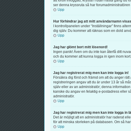
att förbli inloggad, kryssa i rutan nästa gång du 
ser denna kryssruta så har forumadministratören 
Upp
Hur förhindrar jag att mitt användarnamn visas 
I kontrollpanelen under “Inställningar” finns alter
dig själv. Du kommer att räknas som en dold anv
Upp
Jag har glömt bort mitt lösenord!
Ingen panik! Även om du inte kan återfå ditt nuva
och du kommer att kunna logga in igen inom kort
Upp
Jag har registrerat mig men kan inte logga in!
Försäkra dig först och främst om att du anger r
registreringen angav att du är under 13 år så mås
själv eller av an administratör; denna information
kanske du angav en felaktig e-postadress eller så
administratör.
Upp
Jag har registrerat mig men kan inte logga in l
Det är möjligt att en administratör har raderat 
för att minska storleken på databasen. Om så har s
Upp