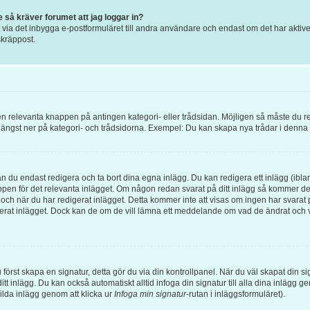
e så kräver forumet att jag loggar in?
ia det inbygga e-postformuläret till andra användare och endast om det har aktiverat
kräppost.
 den relevanta knappen på antingen kategori- eller trådsidan. Möjligen så måste du r
 längst ner på kategori- och trådsidorna. Exempel: Du kan skapa nya trådar i denna ka
an du endast redigera och ta bort dina egna inlägg. Du kan redigera ett inlägg (ibla
pen för det relevanta inlägget. Om någon redan svarat på ditt inlägg så kommer det at
och när du har redigerat inlägget. Detta kommer inte att visas om ingen har svarat p
gerat inlägget. Dock kan de om de vill lämna ett meddelande om vad de ändrat och v
 du först skapa en signatur, detta gör du via din kontrollpanel. När du väl skapat din 
l ditt inlägg. Du kan också automatiskt alltid infoga din signatur till alla dina inlägg 
kilda inlägg genom att klicka ur
Infoga min signatur
-rutan i inläggsformuläret).