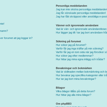
Personliga meddelanden
Jag kan inte skicka personliga meddelanden
Jag får oönskade personliga meddelanden!
Jag har fått skräppost eller anstötliga e-p
nte!
Vänner och ignorerade användare
Vad är vän- och ignorerade användarelistan
arnamn?
Hur lägger jag till / tar jag bort användare f
er forumet att jag loggar in?
Sökning på forumet
Hur söker jag på forumet?
Varför får jag inga träffar på min sökning?
Varför får jag en tom sida när jag försöker s
Hur söker jag efter medlemmar?
Hur hittar jag mina egna inlägg och trådar?
Bevakningar och bokmärken
Vad är skillnaden mellan bokmärkning och 
Hur bevakar jag specifika kategorier eller tr
Hur tar jag bort mina bevakningar?
Bilagor
Vilka bilagor tillåts på detta forum?
Hur hittar jag alla mina bilagor?
Om phpBB3