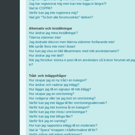
Jag har registrerat mig men kan inte logga in längre?!
Vad är COPPA?
Varför kan jag inte registrera mig?
Vad gör “Ta bort alla forumcookies”-länken?
Alternativ och inställningar
Hur ändrar jag mina inställningar?
Tiderna stämmer inte!
Jag ändrade tidszon men tiderna stämmer fortfarande inte!
Mitt språk finns inte med i listan!
Hur kan jag visa en bild tillsammans med mitt användarnamn?
Hur ändrar jag min titel?
När jag försöker skicka e-post till en användare så kräver forumet att jag
in?
Tråd- och inläggsfrågor
Hur skapar jag en ny tråd i en kategori?
Hur ändrar och raderar jag inlägg?
Hur lägger jag till en signatur till mitt inlägg?
Hur skapar jag en omröstning?
Hur redigerar eller tar jag bort en omröstning?
Varför kan jag inte lägga till fler omröstningsalternativ?
Varför kan jag inte komma åt en kategori?
Varför kan jag inte rösta i omröstningar?
Varför kan jag inte bifoga filer?
Varför fick jag en varning?
Hur kan jag rapportera inlägg till en moderator?
Vad är “Spara”-knappen i trådformuläret till för?
Varför måste mitt inlägg godkännas?