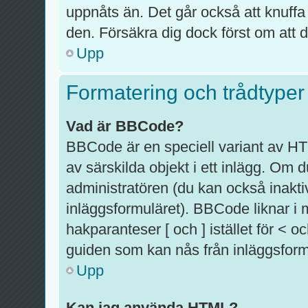
uppnåts än. Det går också att knuffa
den. Försäkra dig dock först om att d
Upp
Formatering och trådtyper
Vad är BBCode?
BBCode är en speciell variant av HT
av särskilda objekt i ett inlägg. O
administratören (du kan också inaktiv
inläggsformuläret). BBCode liknar i
hakparanteser [ och ] istället för <
guiden som kan nås från inläggsform
Upp
Kan jag använda HTML?