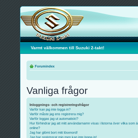
Varmt välkommen till Suzuki 2-takt!
Forumindex
Vanliga frågor
Inloggnings- och registreringsfrågor
Varför kan jag inte logga in?
Varför måste jag ens registrera mig?
Varför loggas jag ut automatiskt?
Hur förhindrar jag att mitt användarnamn visas i listorna över vilka som ä
online?
Jag har glömt bort mitt lösenord!
Jag har registrerat mig men kan inte logga in!