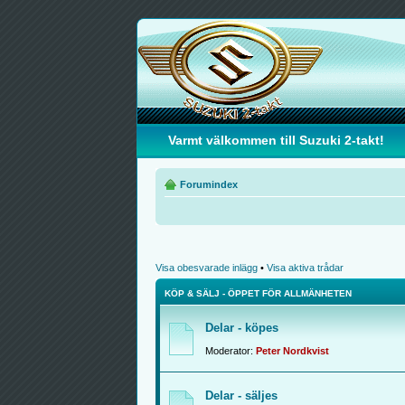
Varmt välkommen till Suzuki 2-takt!
Forumindex
Visa obesvarade inlägg
•
Visa aktiva trådar
KÖP & SÄLJ - ÖPPET FÖR ALLMÄNHETEN
Delar - köpes
Moderator:
Peter Nordkvist
Delar - säljes