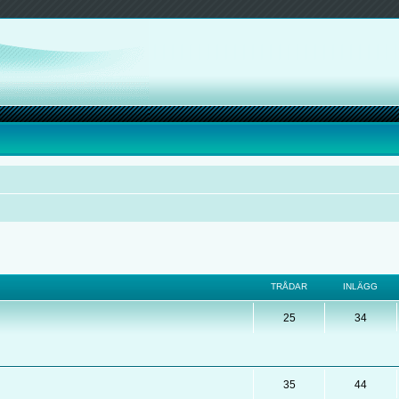
TRÅDAR
INLÄGG
25
34
35
44