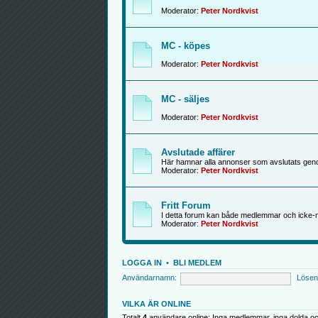
Moderator:
Peter Nordkvist
MC - köpes
Moderator:
Peter Nordkvist
MC - säljes
Moderator:
Peter Nordkvist
Avslutade affärer
Här hamnar alla annonser som avslutats genom
Moderator:
Peter Nordkvist
Fritt Forum
I detta forum kan både medlemmar och icke-
Moderator:
Peter Nordkvist
LOGGA IN
•
BLI MEDLEM
Användarnamn:
Lösen
VILKA ÄR ONLINE
Totalt
4
användare online: Inga medlemmar, inga dolda oc