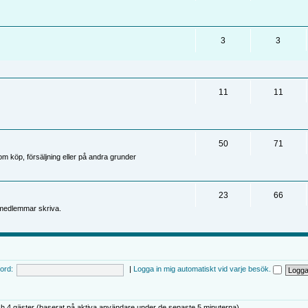
3
3
11
11
50
71
 köp, försäljning eller på andra grunder
23
66
medlemmar skriva.
ord:
|
Logga in mig automatiskt vid varje besök.
h 4 gäster (baserat på aktiva användare under de senaste 5 minuterna)