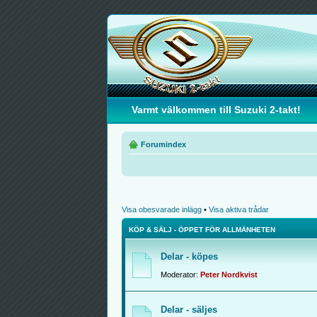
Varmt välkommen till Suzuki 2-takt!
Forumindex
Visa obesvarade inlägg
•
Visa aktiva trådar
KÖP & SÄLJ - ÖPPET FÖR ALLMÄNHETEN
Delar - köpes
Moderator:
Peter Nordkvist
Delar - säljes