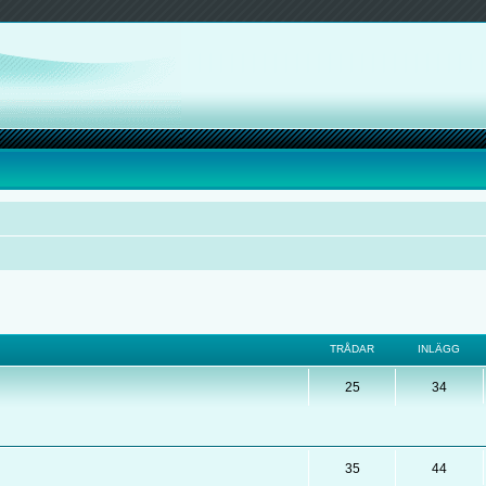
TRÅDAR
INLÄGG
25
34
35
44