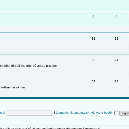
3
3
11
11
50
71
 köp, försäljning eller på andra grunder
23
66
medlemmar skriva.
ord:
|
Logga in mig automatiskt vid varje besök.
h 4 gäster (baserat på aktiva användare under de senaste 5 minuterna)