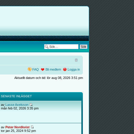
FAQ
Bli medlem
Logga in
Aktuellt datum och tid: lör aug 08, 2026 3:51 pm
SENASTE INLÄGGET
av
Lasse Axelsson
mån feb 02, 2026 3:35 pm
av
Peter Nordkvist
tor jan 25, 2024 9:52 pm