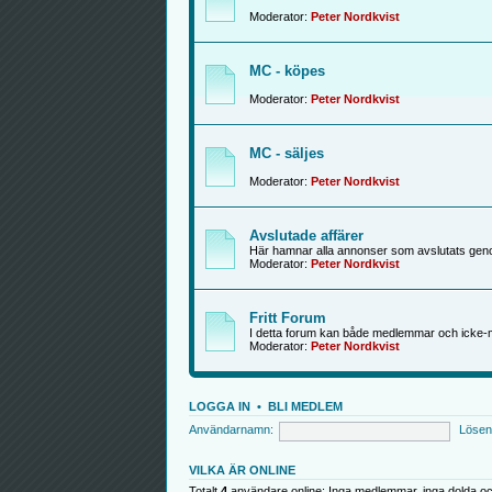
Moderator:
Peter Nordkvist
MC - köpes
Moderator:
Peter Nordkvist
MC - säljes
Moderator:
Peter Nordkvist
Avslutade affärer
Här hamnar alla annonser som avslutats genom
Moderator:
Peter Nordkvist
Fritt Forum
I detta forum kan både medlemmar och icke-
Moderator:
Peter Nordkvist
LOGGA IN
•
BLI MEDLEM
Användarnamn:
Lösen
VILKA ÄR ONLINE
Totalt
4
användare online: Inga medlemmar, inga dolda oc