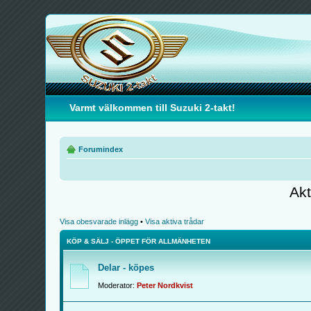
Varmt välkommen till Suzuki 2-takt!
Forumindex
Akt
Visa obesvarade inlägg
•
Visa aktiva trådar
KÖP & SÄLJ - ÖPPET FÖR ALLMÄNHETEN
Delar - köpes
Moderator:
Peter Nordkvist