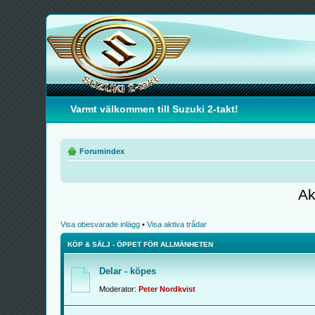
Varmt välkommen till Suzuki 2-takt!
Forumindex
Ak
Visa obesvarade inlägg
•
Visa aktiva trådar
KÖP & SÄLJ - ÖPPET FÖR ALLMÄNHETEN
Delar - köpes
Moderator:
Peter Nordkvist