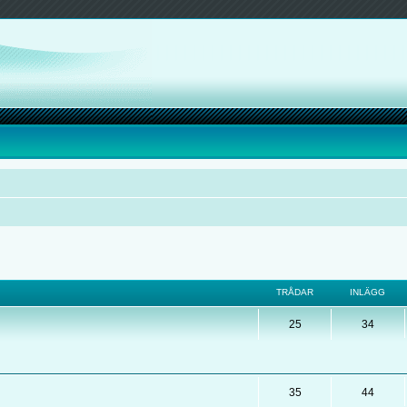
TRÅDAR
INLÄGG
25
34
35
44