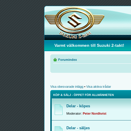
Varmt välkommen till Suzuki 2-takt!
Forumindex
Visa obesvarade inlägg
•
Visa aktiva trådar
KÖP & SÄLJ - ÖPPET FÖR ALLMÄNHETEN
Delar - köpes
Moderator:
Peter Nordkvist
Delar - säljes