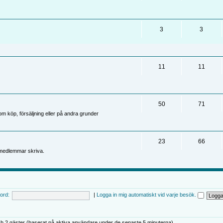
3
3
11
11
50
71
 köp, försäljning eller på andra grunder
23
66
medlemmar skriva.
ord:
|
Logga in mig automatiskt vid varje besök.
h 2 gäster (baserat på aktiva användare under de senaste 5 minuterna)