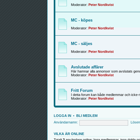
Moderator:
Peter Nordkvist
MC - köpes
Moderator:
Peter Nordkvist
MC - säljes
Moderator:
Peter Nordkvist
Avslutade affärer
Här hamnar alla annonser som avslutats genom
Moderator:
Peter Nordkvist
Fritt Forum
I detta forum kan både medlemmar och icke-
Moderator:
Peter Nordkvist
LOGGA IN
•
BLI MEDLEM
Användarnamn:
Lösen
VILKA ÄR ONLINE
Totalt
2
användare online: Inga medlemmar, inga dolda oc