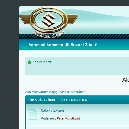
Varmt välkommen till Suzuki 2-takt!
Forumindex
Ak
Visa obesvarade inlägg
•
Visa aktiva trådar
KÖP & SÄLJ - ÖPPET FÖR ALLMÄNHETEN
Delar - köpes
Moderator:
Peter Nordkvist