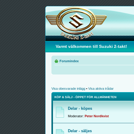
Varmt välkommen till Suzuki 2-takt!
Forumindex
Visa obesvarade inlägg
•
Visa aktiva trådar
KÖP & SÄLJ - ÖPPET FÖR ALLMÄNHETEN
Delar - köpes
Moderator:
Peter Nordkvist
Delar - säljes