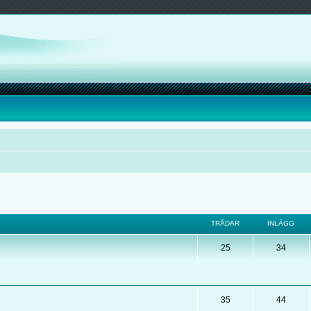
TRÅDAR
INLÄGG
25
34
35
44