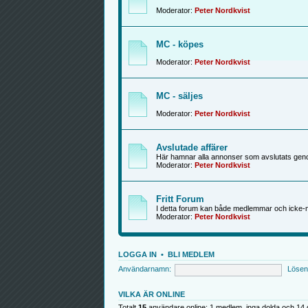
Moderator:
Peter Nordkvist
MC - köpes
Moderator:
Peter Nordkvist
MC - säljes
Moderator:
Peter Nordkvist
Avslutade affärer
Här hamnar alla annonser som avslutats genom
Moderator:
Peter Nordkvist
Fritt Forum
I detta forum kan både medlemmar och icke-
Moderator:
Peter Nordkvist
LOGGA IN
•
BLI MEDLEM
Användarnamn:
Lösen
VILKA ÄR ONLINE
Totalt
15
användare online: 1 medlem, inga dolda och 14 