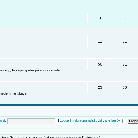
3
3
11
11
50
71
 köp, försäljning eller på andra grunder
23
66
medlemmar skriva.
ord:
|
Logga in mig automatiskt vid varje besök.
gäster (baserat på aktiva användare under de senaste 5 minuterna)