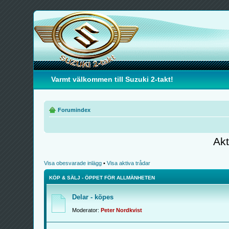
Varmt välkommen till Suzuki 2-takt!
Forumindex
Akt
Visa obesvarade inlägg
•
Visa aktiva trådar
KÖP & SÄLJ - ÖPPET FÖR ALLMÄNHETEN
Delar - köpes
Moderator:
Peter Nordkvist