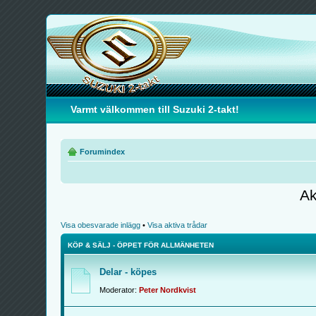
Varmt välkommen till Suzuki 2-takt!
Forumindex
Ak
Visa obesvarade inlägg
•
Visa aktiva trådar
KÖP & SÄLJ - ÖPPET FÖR ALLMÄNHETEN
Delar - köpes
Moderator:
Peter Nordkvist