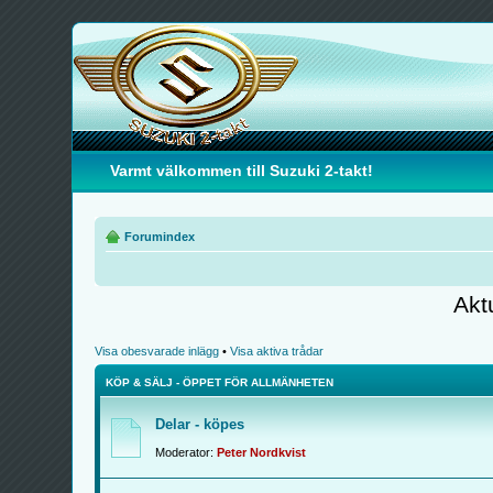
Varmt välkommen till Suzuki 2-takt!
Forumindex
Akt
Visa obesvarade inlägg
•
Visa aktiva trådar
KÖP & SÄLJ - ÖPPET FÖR ALLMÄNHETEN
Delar - köpes
Moderator:
Peter Nordkvist