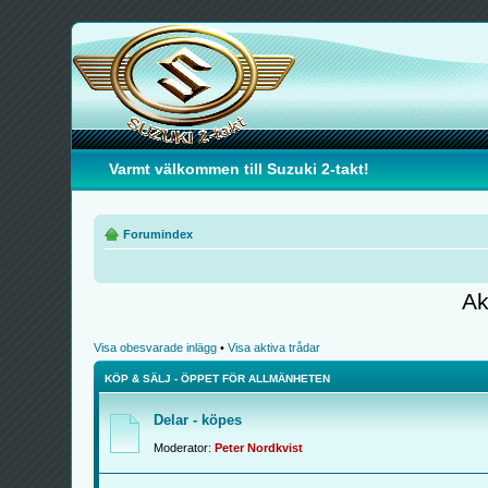
Varmt välkommen till Suzuki 2-takt!
Forumindex
Ak
Visa obesvarade inlägg
•
Visa aktiva trådar
KÖP & SÄLJ - ÖPPET FÖR ALLMÄNHETEN
Delar - köpes
Moderator:
Peter Nordkvist