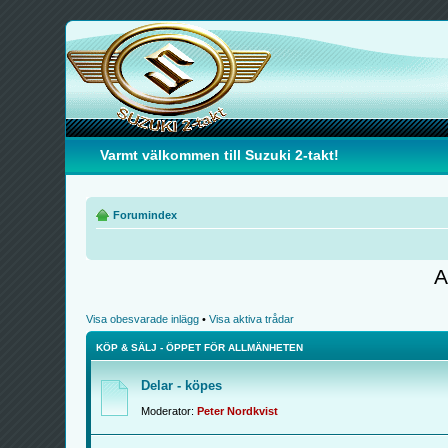
Varmt välkommen till Suzuki 2-takt!
Forumindex
A
Visa obesvarade inlägg
•
Visa aktiva trådar
KÖP & SÄLJ - ÖPPET FÖR ALLMÄNHETEN
Delar - köpes
Moderator:
Peter Nordkvist