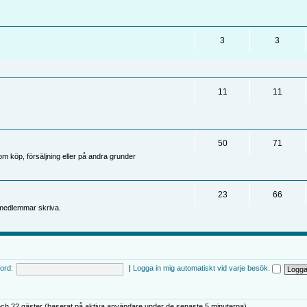
3
3
11
11
50
71
 köp, försäljning eller på andra grunder
23
66
medlemmar skriva.
ord:
|
Logga in mig automatiskt vid varje besök.
ch 22 gäster (baserat på aktiva användare under de senaste 5 minuterna)