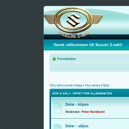
Varmt välkommen till Suzuki 2-takt!
Forumindex
Visa obesvarade inlägg
•
Visa aktiva trådar
KÖP & SÄLJ - ÖPPET FÖR ALLMÄNHETEN
Delar - köpes
Moderator:
Peter Nordkvist
Delar - säljes