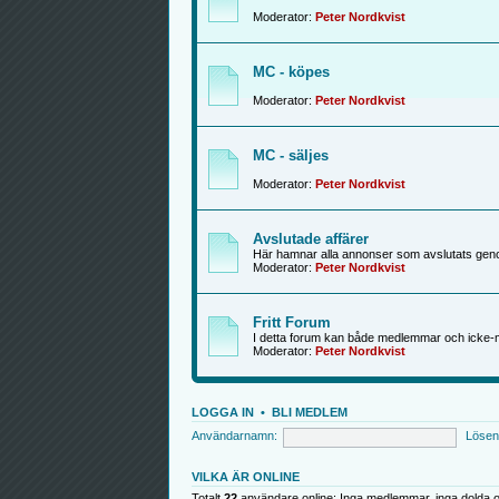
Moderator:
Peter Nordkvist
MC - köpes
Moderator:
Peter Nordkvist
MC - säljes
Moderator:
Peter Nordkvist
Avslutade affärer
Här hamnar alla annonser som avslutats genom
Moderator:
Peter Nordkvist
Fritt Forum
I detta forum kan både medlemmar och icke-
Moderator:
Peter Nordkvist
LOGGA IN
•
BLI MEDLEM
Användarnamn:
Lösen
VILKA ÄR ONLINE
Totalt
22
användare online: Inga medlemmar, inga dolda o