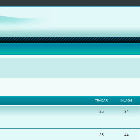
TRÅDAR
INLÄGG
25
34
35
44