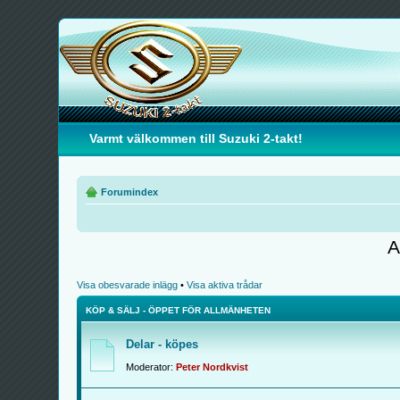
Varmt välkommen till Suzuki 2-takt!
Forumindex
A
Visa obesvarade inlägg
•
Visa aktiva trådar
KÖP & SÄLJ - ÖPPET FÖR ALLMÄNHETEN
Delar - köpes
Moderator:
Peter Nordkvist