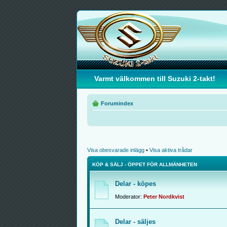
Varmt välkommen till Suzuki 2-takt!
Forumindex
Visa obesvarade inlägg
•
Visa aktiva trådar
KÖP & SÄLJ - ÖPPET FÖR ALLMÄNHETEN
Delar - köpes
Moderator:
Peter Nordkvist
Delar - säljes