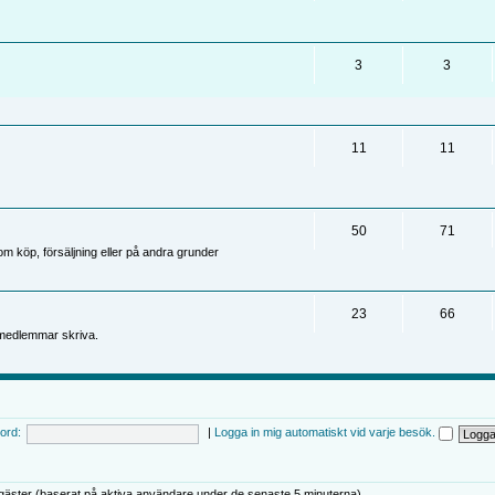
3
3
11
11
50
71
 köp, försäljning eller på andra grunder
23
66
medlemmar skriva.
ord:
|
Logga in mig automatiskt vid varje besök.
gäster (baserat på aktiva användare under de senaste 5 minuterna)