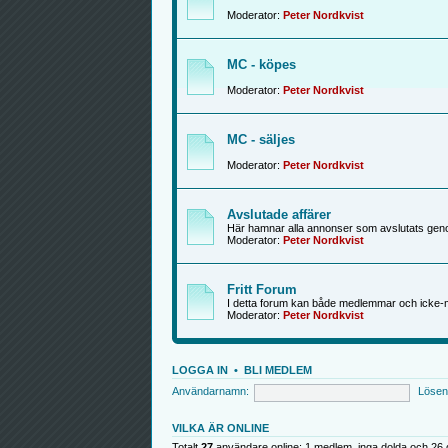
Moderator:
Peter Nordkvist
MC - köpes
Moderator:
Peter Nordkvist
MC - säljes
Moderator:
Peter Nordkvist
Avslutade affärer
Här hamnar alla annonser som avslutats genom
Moderator:
Peter Nordkvist
Fritt Forum
I detta forum kan både medlemmar och icke-
Moderator:
Peter Nordkvist
LOGGA IN
•
BLI MEDLEM
Användarnamn:
Lösen
VILKA ÄR ONLINE
Totalt
27
användare online: 1 medlem, inga dolda och 26 