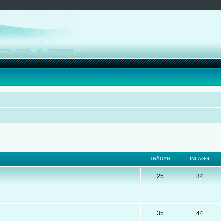
TRÅDAR
INLÄGG
25
34
35
44