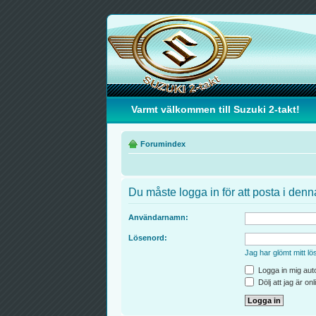
Varmt välkommen till Suzuki 2-takt!
Forumindex
Du måste logga in för att posta i denn
Användarnamn:
Lösenord:
Jag har glömt mitt lö
Logga in mig auto
Dölj att jag är on