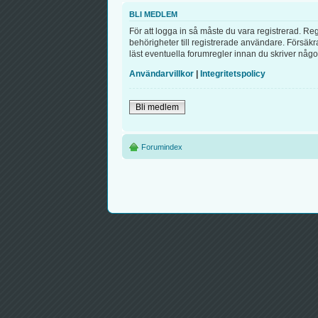
BLI MEDLEM
För att logga in så måste du vara registrerad. R
behörigheter till registrerade användare. Försäkra
läst eventuella forumregler innan du skriver någo
Användarvillkor
|
Integritetspolicy
Bli medlem
Forumindex