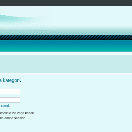
a kategori.
senord.
matiskt vid varje besök.
line denna session.