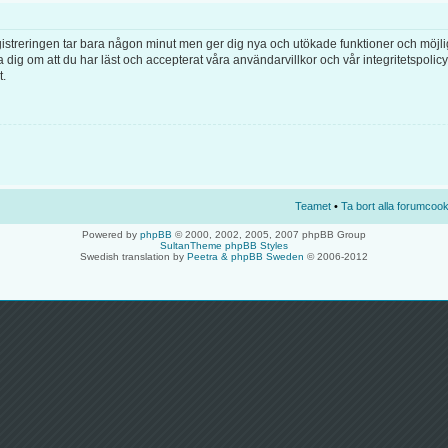
egistreringen tar bara någon minut men ger dig nya och utökade funktioner och möjl
 dig om att du har läst och accepterat våra användarvillkor och vår integritetspolicy
t.
Teamet
•
Ta bort alla forumcook
Powered by
phpBB
© 2000, 2002, 2005, 2007 phpBB Group
SultanTheme phpBB Styles
Swedish translation by
Peetra & phpBB Sweden
© 2006-2012