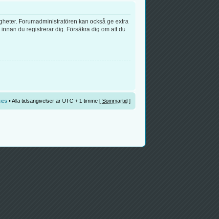
igheter. Forumadministratören kan också ge extra
 innan du registrerar dig. Försäkra dig om att du
ies
• Alla tidsangivelser är UTC + 1 timme [
Sommartid
]