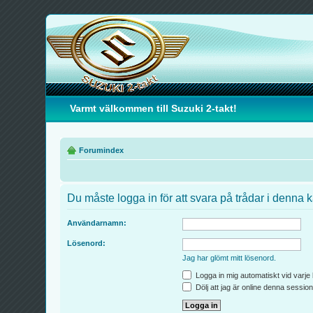
Varmt välkommen till Suzuki 2-takt!
Forumindex
Du måste logga in för att svara på trådar i denna k
Användarnamn:
Lösenord:
Jag har glömt mitt lösenord.
Logga in mig automatiskt vid varje
Dölj att jag är online denna session