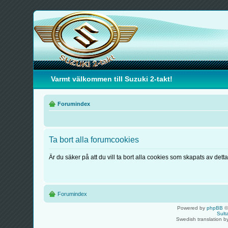
Varmt välkommen till Suzuki 2-takt!
Forumindex
Ta bort alla forumcookies
Är du säker på att du vill ta bort alla cookies som skapats av dett
Forumindex
Powered by
phpBB
©
Sult
Swedish translation 