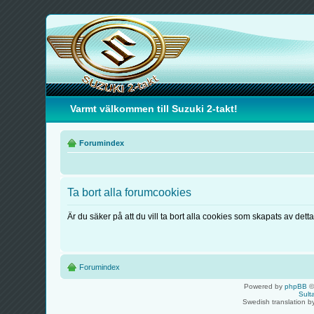
Varmt välkommen till Suzuki 2-takt!
Forumindex
Ta bort alla forumcookies
Är du säker på att du vill ta bort alla cookies som skapats av dett
Forumindex
Powered by
phpBB
©
Sult
Swedish translation 