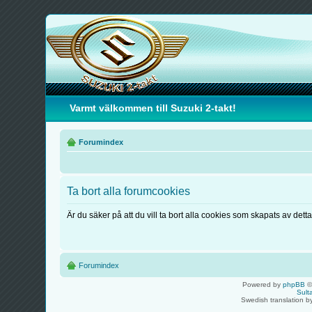
Varmt välkommen till Suzuki 2-takt!
Forumindex
Ta bort alla forumcookies
Är du säker på att du vill ta bort alla cookies som skapats av dett
Forumindex
Powered by
phpBB
©
Sult
Swedish translation 