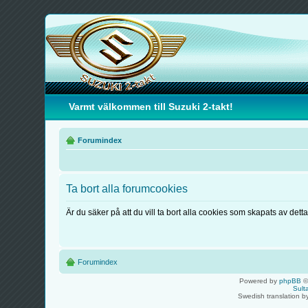
Varmt välkommen till Suzuki 2-takt!
Forumindex
Ta bort alla forumcookies
Är du säker på att du vill ta bort alla cookies som skapats av dett
Forumindex
Powered by
phpBB
©
Sult
Swedish translation 