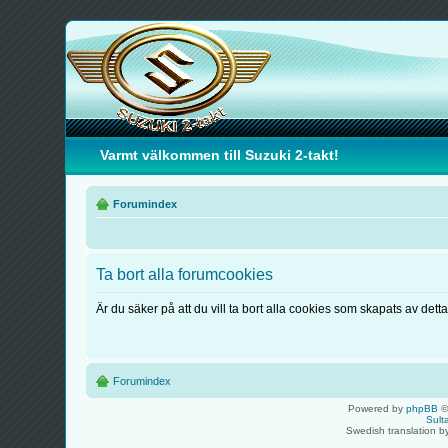
Varmt välkommen till Suzuki 2-takt!
Forumindex
Ta bort alla forumcookies
Är du säker på att du vill ta bort alla cookies som skapats av dett
Forumindex
Powered by
phpBB
©
Sult
Swedish translation 