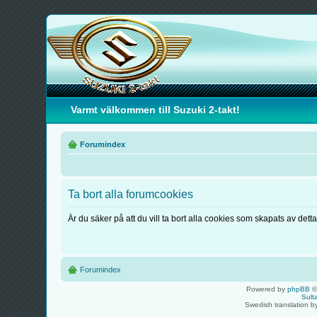
Varmt välkommen till Suzuki 2-takt!
Forumindex
Ta bort alla forumcookies
Är du säker på att du vill ta bort alla cookies som skapats av dett
Forumindex
Powered by
phpBB
©
Sult
Swedish translation 