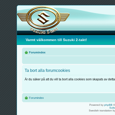
Varmt välkommen till Suzuki 2-takt!
Forumindex
Ta bort alla forumcookies
Är du säker på att du vill ta bort alla cookies som skapats av dett
Forumindex
Powered by
phpBB
©
Sult
Swedish translation 