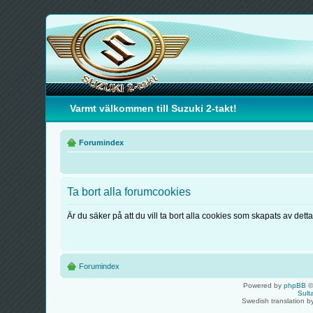
Varmt välkommen till Suzuki 2-takt!
Forumindex
Ta bort alla forumcookies
Är du säker på att du vill ta bort alla cookies som skapats av dett
Forumindex
Powered by
phpBB
©
Sult
Swedish translation 