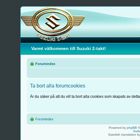
Varmt välkommen till Suzuki 2-takt!
Forumindex
Ta bort alla forumcookies
Är du säker på att du vill ta bort alla cookies som skapats av dett
Forumindex
Powered by
phpBB
©
Sult
Swedish translation 