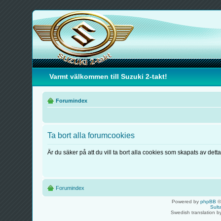
Varmt välkommen till Suzuki 2-takt!
Forumindex
Ta bort alla forumcookies
Är du säker på att du vill ta bort alla cookies som skapats av dett
Forumindex
Powered by
phpBB
©
Sult
Swedish translation 