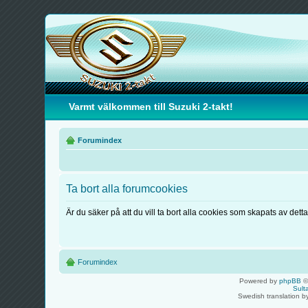
Varmt välkommen till Suzuki 2-takt!
Forumindex
Ta bort alla forumcookies
Är du säker på att du vill ta bort alla cookies som skapats av dett
Forumindex
Powered by
phpBB
©
Sult
Swedish translation 