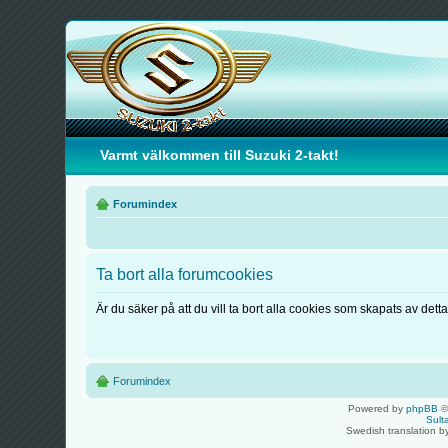
Varmt välkommen till Suzuki 2-takt!
Forumindex
Ta bort alla forumcookies
Är du säker på att du vill ta bort alla cookies som skapats av dett
Forumindex
Powered by
phpBB
©
Sult
Swedish translation 