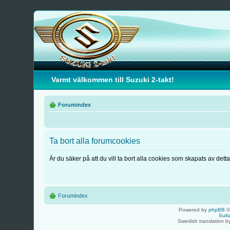
Varmt välkommen till Suzuki 2-takt!
Forumindex
Ta bort alla forumcookies
Är du säker på att du vill ta bort alla cookies som skapats av dett
Forumindex
Powered by
phpBB
©
Sult
Swedish translation 