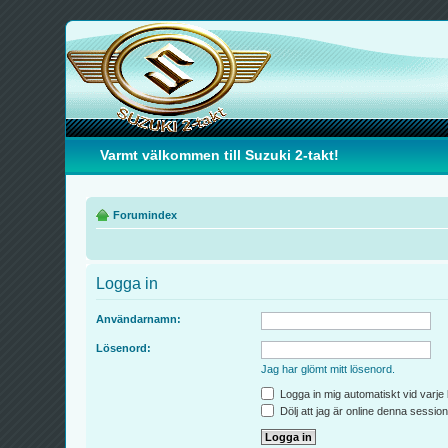
Varmt välkommen till Suzuki 2-takt!
Forumindex
Logga in
Användarnamn:
Lösenord:
Jag har glömt mitt lösenord.
Logga in mig automatiskt vid varje
Dölj att jag är online denna session