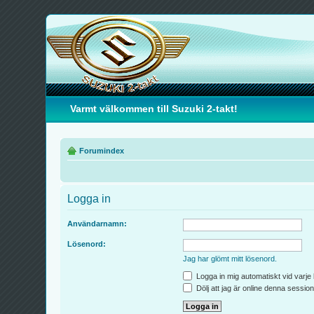
Varmt välkommen till Suzuki 2-takt!
Forumindex
Logga in
Användarnamn:
Lösenord:
Jag har glömt mitt lösenord.
Logga in mig automatiskt vid varje
Dölj att jag är online denna session