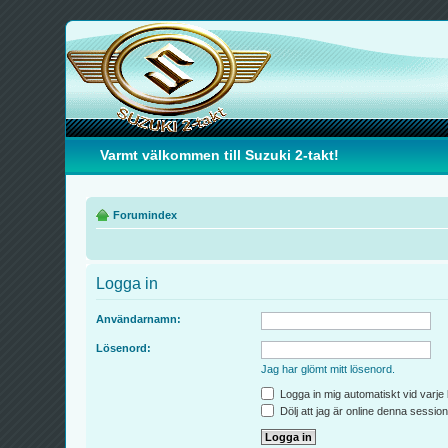
Varmt välkommen till Suzuki 2-takt!
Forumindex
Logga in
Användarnamn:
Lösenord:
Jag har glömt mitt lösenord.
Logga in mig automatiskt vid varje
Dölj att jag är online denna session