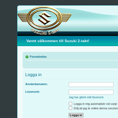
Varmt välkommen till Suzuki 2-takt!
Forumindex
Logga in
Användarnamn:
Lösenord:
Jag har glömt mitt lösenord.
Logga in mig automatiskt vid varje
Dölj att jag är online denna session