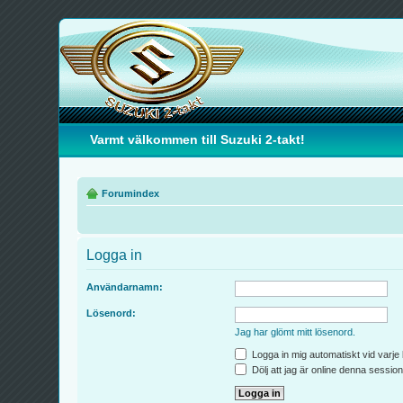
Varmt välkommen till Suzuki 2-takt!
Forumindex
Logga in
Användarnamn:
Lösenord:
Jag har glömt mitt lösenord.
Logga in mig automatiskt vid varje
Dölj att jag är online denna session