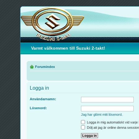
Varmt välkommen till Suzuki 2-takt!
Forumindex
Logga in
Användarnamn:
Lösenord:
Jag har glömt mitt lösenord.
Logga in mig automatiskt vid varje
Dölj att jag är online denna session