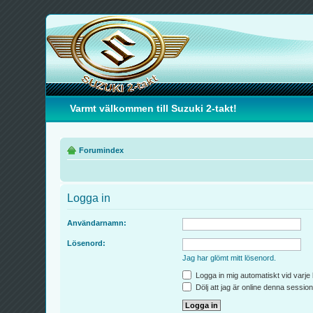
Varmt välkommen till Suzuki 2-takt!
Forumindex
Logga in
Användarnamn:
Lösenord:
Jag har glömt mitt lösenord.
Logga in mig automatiskt vid varje
Dölj att jag är online denna session