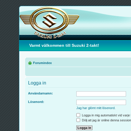
Varmt välkommen till Suzuki 2-takt!
Forumindex
Logga in
Användarnamn:
Lösenord:
Jag har glömt mitt lösenord.
Logga in mig automatiskt vid varje
Dölj att jag är online denna session