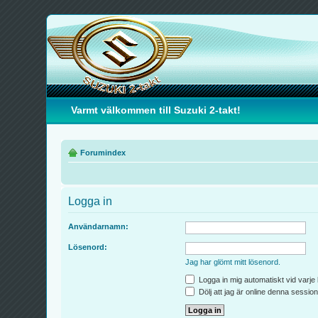
Varmt välkommen till Suzuki 2-takt!
Forumindex
Logga in
Användarnamn:
Lösenord:
Jag har glömt mitt lösenord.
Logga in mig automatiskt vid varje
Dölj att jag är online denna session